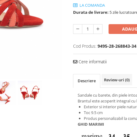
LA COMANDA
Durata de livrare:
5 zile lucratoar
ADAUG
Cod Produs:
9495-28-268843-34
Cere informatii
Review-uri
(0)
Descriere
Sandale cu barete, din piele intoar
Brantul este acoperit integral cu
Exterior si interior piele natur
Toc 9.5 cm
Produs personalizabil la coma
GHID MARIMI