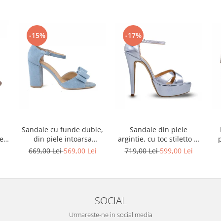
-15%
-17%
Sandale cu funde duble,
Sandale din piele
ele
din piele intoarsa
argintie, cu toc stiletto si
albastru deschis
platforma
i
669,00 Lei
569,00 Lei
719,00 Lei
599,00 Lei
SOCIAL
Urmareste-ne in social media