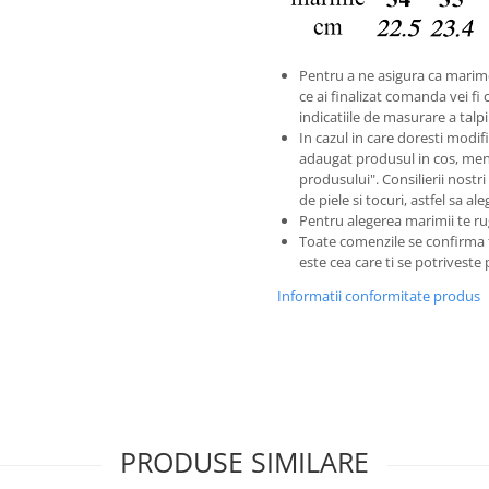
Pentru a ne asigura ca marim
ce ai finalizat comanda vei fi 
indicatiile de masurare a tal
In cazul in care doresti modific
adaugat produsul in cos, men
produsului". Consilierii nostri
de piele si tocuri, astfel sa a
Pentru alegerea marimii te ru
Toate comenzile se confirma
este cea care ti se potriveste
Informatii conformitate produs
PRODUSE SIMILARE