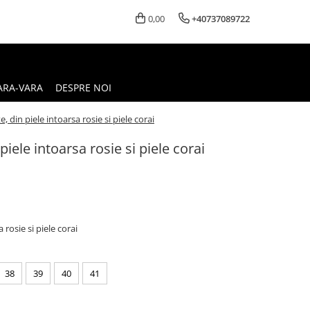
0,00
+40737089722
ARA-VARA
DESPRE NOI
, din piele intoarsa rosie si piele corai
iele intoarsa rosie si piele corai
 rosie si piele corai
38
39
40
41