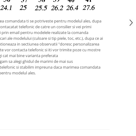
ea comandata ti se potriveste pentru modelul ales, dupa
contacatat telefonic de catre un consilier si vei primi
pii prin email pentru modelele realizate la comanda
ari ale modelului (culoare si tip piele, toc, etc.), dupa ce ai
tioneaza in sectiunea observatii "doresc personalizarea
 te vor contacta telefonic si iti vor trimite poze cu mostre
legi cat mai bine varianta preferata
gam sa alegi ghidul de marimi de mai sus
 telefonic si stabilim impreuna daca marimea comandata
 pentru modelul ales.