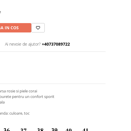
e
A IN COS
Ai nevoie de ajutor?
+40737089722
sa rosie si piele corai
 burete pentru un confort sporit
ala
nda: culoare, toc