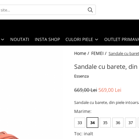
NOUTATI
INSTA SHOP
CULORI PIELE
OUTLET PRIMAV
Home /
FEMEI /
Sandale cu barete
Sandale cu barete, din p
Essenza
669,00 Lei
569,00 Lei
Sandale cu barete, din piele intoarsa
Marime
:
33
34
35
36
37
Toc
:
inalt