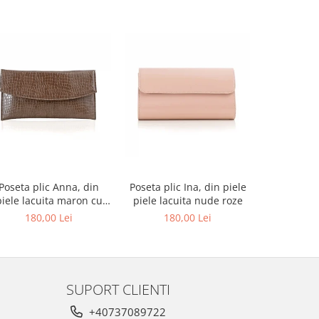
-27%
Poseta plic Anna, din
Poseta plic Ina, din piele
Pantofi de
piele lacuita maron cu
piele lacuita nude roze
rotund, din
textura croco
alba si p
180,00 Lei
180,00 Lei
679,00 L
au
SUPORT CLIENTI
+40737089722