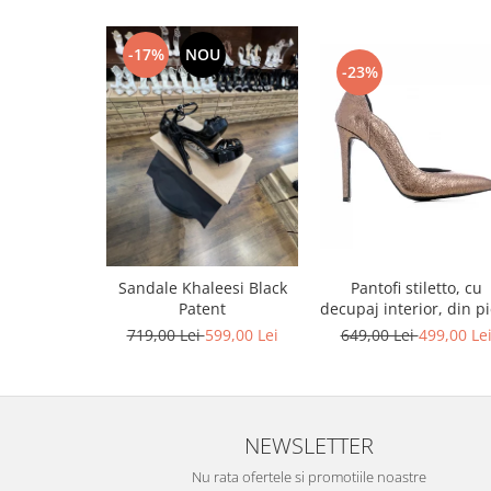
-17%
NOU
-23%
Pantofi stiletto, cu
Sandale Khaleesi Black
decupaj interior, din pi
Patent
bronz
649,00 Lei
499,00 Le
719,00 Lei
599,00 Lei
NEWSLETTER
Nu rata ofertele si promotiile noastre