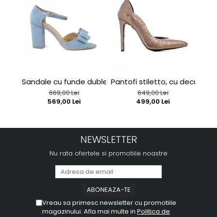
Sandale cu funde duble, din piele intoarsa albastru de
Pantofi stiletto, cu decupaj in
Sand
669,00 Lei
649,00 Lei
569,00 Lei
499,00 Lei
NEWSLETTER
Nu rata ofertele si promotiile noastre
Vreau sa primesc newsletter cu promotiile
magazinului. Afla mai multe in
Politica de