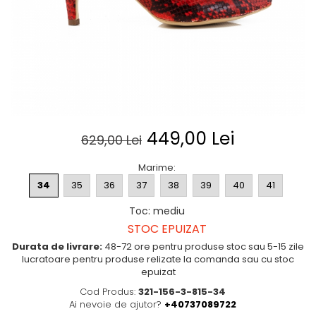
Posete
Mov
Rucsac
Visiniu
Plic
Maro
Saculet
Albastru
Borsete
449,00 Lei
629,00 Lei
Marime
:
34
35
36
37
38
39
40
41
Toc
:
mediu
STOC EPUIZAT
Durata de livrare:
48-72 ore pentru produse stoc sau 5-15 zile
lucratoare pentru produse relizate la comanda sau cu stoc
epuizat
Cod Produs:
321-156-3-815-34
Ai nevoie de ajutor?
+40737089722