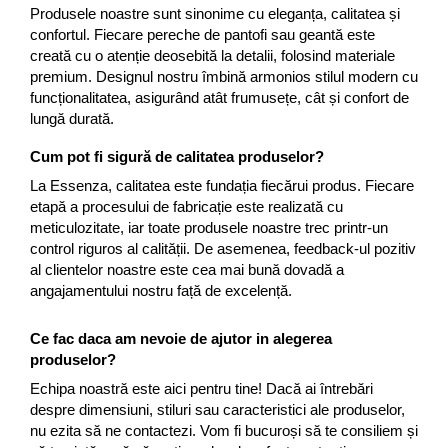
Negru
GENTI
Produsele noastre sunt sinonime cu eleganța, calitatea și 
Mov
Posete
confortul. Fiecare pereche de pantofi sau geantă este 
creată cu o atenție deosebită la detalii, folosind materiale 
Rucsac
Visiniu
premium. Designul nostru îmbină armonios stilul modern cu 
Plic
Maro
funcționalitatea, asigurând atât frumusețe, cât și confort de 
Saculet
lungă durată.
Albastru
Borsete
Cum pot fi sigură de calitatea produselor?
La Essenza, calitatea este fundația fiecărui produs. Fiecare 
etapă a procesului de fabricație este realizată cu 
meticulozitate, iar toate produsele noastre trec printr-un 
control riguros al calității. De asemenea, feedback-ul pozitiv 
al clientelor noastre este cea mai bună dovadă a 
angajamentului nostru față de excelență.
Ce fac daca am nevoie de ajutor in alegerea 
produselor?
Echipa noastră este aici pentru tine! Dacă ai întrebări 
despre dimensiuni, stiluri sau caracteristici ale produselor, 
nu ezita să ne contactezi. Vom fi bucuroși să te consiliem și 