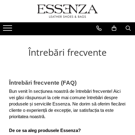
FEMEI
BARBATI
REDUCERI
Culori Piele
INCALTAMINTE
PANTOFI
Stoc Livrare Rapida
Toate
Sandale
SNEAKERS
Rosu
Întrebări frecvente
Pantofi
Roz
Balerini
Galben
Bocanci
Verde
Ghete
Portocaliu
Cizme
Întrebări frecvente (FAQ)
Argintiu
Ciocate
Bun venit în secțiunea noastră de întrebări frecvente! Aici 
Colectie Mireasa
Auriu
vei găsi răspunsuri la cele mai comune întrebări despre 
produsele și serviciile Essenza. Ne dorim să oferim fiecărei 
Crystal Collection
Bej
cliente o experiență de excepție, iar satisfacția ta este 
Casual
Alb
prioritatea noastră.
Loafer
Gri
Sneakers
De ce sa aleg produsele Essenza?