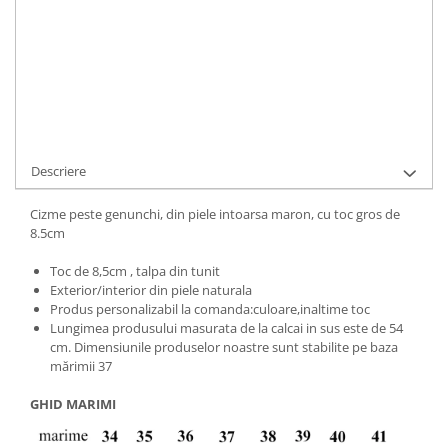
Cod Produs:
1015-4-074-38
Ai nevoie de ajutor?
+40737089722
Cere informatii
Descriere
Cizme peste genunchi, din piele intoarsa maron, cu toc gros de
8.5cm
Toc de 8,5cm , talpa din tunit
Exterior/interior din piele naturala
Produs personalizabil la comanda:culoare,inaltime toc
Lungimea produsului masurata de la calcai in sus este de 54
cm. Dimensiunile produselor noastre sunt stabilite pe baza
mărimii 37
GHID MARIMI