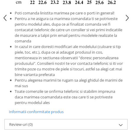
Poti comanda linistita marimea pe care o porti in general!
Pentru a ne asigura ca marimea comandata ti se potriveste
pentru modelul ales, dupa ce ai finalizat comanda vei fi
contacatat telefonic de catre un consilier si vei primi indicatiile
de masurare a talpii prin email pentru modelele realizate la
comanda
In cazul in care doresti modificari ale modelului (culoare si tip
piele, toc, etc.), dupa ce ai adaugat produsul in cos,
mentioneaza in sectiunea observatii "doresc personalizarea
produsului". Consilierii nostri te vor contacta telefonic si iti vor
trimite poze cu mostre de piele si tocuri, astfel sa alegi cat mai
bine varianta preferata
Pentru alegerea marimii te rugam sa alegi ghidul de marimi de
mai sus
Toate comenzile se onfirma telefonic si stabilim impreuna
daca marimea coamandata este cea care ti se potriveste
pentru modelul ales
Informatii conformitate produs
Review-uri
(0)