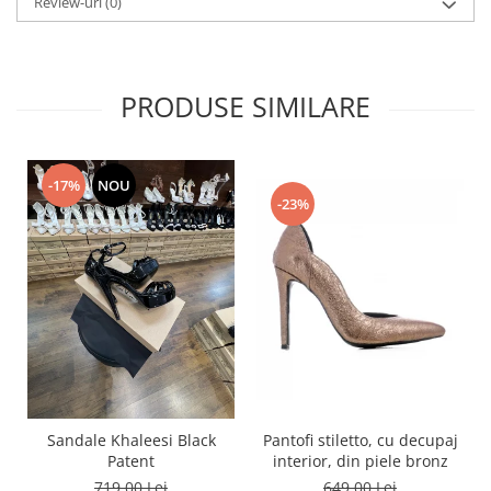
Review-uri
(0)
PRODUSE SIMILARE
-17%
NOU
-23%
Pantofi stiletto, cu decupaj
Sandale Khaleesi Black
interior, din piele bronz
Patent
649,00 Lei
719,00 Lei