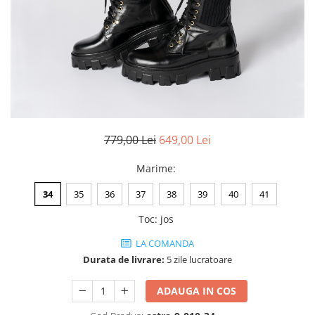
Negru
GENTI
Mov
Posete
Rucsac
Visiniu
Plic
Maro
Saculet
Albastru
Borsete
779,00 Lei
649,00 Lei
Marime
:
34
35
36
37
38
39
40
41
Toc
:
jos
LA COMANDA
Durata de livrare:
5 zile lucratoare
ADAUGA IN COS