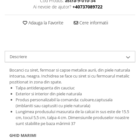
Cod Produs:
astra-9-010-34
Ai nevoie de ajutor?
+40737089722
Adauga la Favorite
Cere informatii
Descriere
Bocanci cu siret, fermoar si capse metalice aurii, din piele naturala
intoarsa, neagra. Inchidrea se face cu siret si cu fermoarul metalic
pozitionat in zona din spate.
Talpa antiderapanta din cauciuc
Exterior si interior din piele naturala
Produs personalizabil la comanda: culoare,captusala
(imblaniti sau captusiti cu piele naturala)
Lungimea produsului masurata de la calcai in sus este de 15.5
cm, tocul 5,5 cm, talpa 4 cm. Dimensiunile produselor noastre
sunt stabilite pe baza mărimii 37
GHID MARIMI