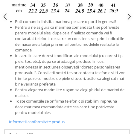
Poti comanda linistita marimea pe care o porti in general!
Pentru a ne asigura ca marimea comandata ti se potriveste
pentru modelul ales, dupa ce ai finalizat comanda vei fi
contacatat telefonic de catre un consilier si vei primi indicatiile
de masurare a talpii prin email pentru modelele realizate la
comanda
In cazul in care doresti modificari ale modelului (culoare si tip
piele, toc, etc.), dupa ce ai adaugat produsul in cos,
mentioneaza in sectiunea observatii "doresc personalizarea
produsului". Consilierii nostri te vor contacta telefonic si iti vor
trimite poze cu mostre de piele si tocuri, astfel sa alegi cat mai
bine varianta preferata
Pentru alegerea marimii te rugam sa alegi ghidul de marimi de
mai sus
Toate comenzile se onfirma telefonic si stabilim impreuna
daca marimea coamandata este cea care ti se potriveste
pentru modelul ales
Informatii conformitate produs