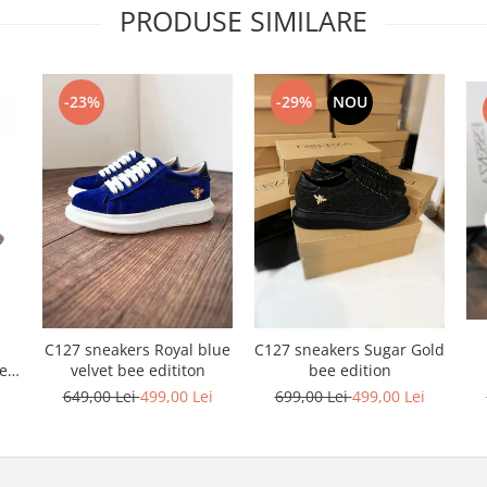
PRODUSE SIMILARE
-23%
-29%
NOU
C127 sneakers Royal blue
C127 sneakers Sugar Gold
ele
velvet bee edititon
bee edition
i
649,00 Lei
499,00 Lei
699,00 Lei
499,00 Lei