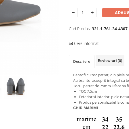
ADAUG
Cod Produs:
321-1-761-34-4307
Cere informatii
Review-uri
(0)
Descriere
Pantofi cu toc patrat, din piele na
Au brantul acoeprit integral cu b
Tocul patrat de 75mm ii face sa fi
TOC 7.5cm
Exterior si interior: piele natu
Produs personalizabil la coma
GHID MARIMI