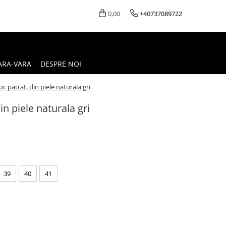
0,00
+40737089722
ARA-VARA
DESPRE NOI
oc patrat, din piele naturala gri
in piele naturala gri
39
40
41