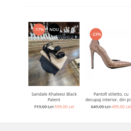
-17%
NOU
-23%
Sandale Khaleesi Black
Pantofi stiletto, cu
Patent
decupaj interior, din pi
bronz
719,00 Lei
599,00 Lei
649,00 Lei
499,00 Le