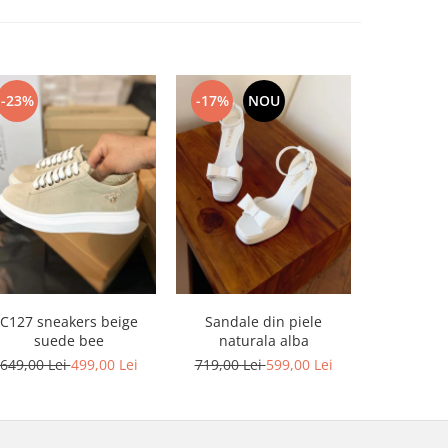
-23%
-17%
NOU
-17%
C127 sneakers beige
Sandale din piele
Sandale din
suede bee
naturala alba
platforma
649,00 Lei
499,00 Lei
719,00 Lei
599,00 Lei
749,00 L