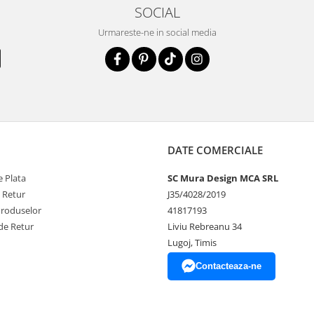
SOCIAL
Urmareste-ne in social media
DATE COMERCIALE
 Plata
SC Mura Design MCA SRL
e Retur
J35/4028/2019
Produselor
41817193
de Retur
Liviu Rebreanu 34
Lugoj, Timis
Contacteaza-ne