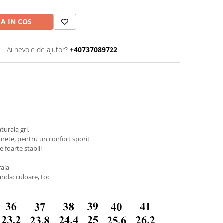
A IN COS
Ai nevoie de ajutor?
+40737089722
turala gri.
urete, pentru un confort sporit
e foarte stabili
rala
nda: culoare, toc