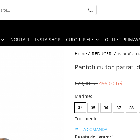
NOUTATI
INSTA SHOP
CULORI PIELE
OUTLET PRIMAV
Home /
REDUCERI /
Pantofi cu t
Pantofi cu toc patrat, d
629,00 Lei
499,00 Lei
Marime
:
34
35
36
37
38
Toc
:
mediu
LA COMANDA
Durata de livrare:
1