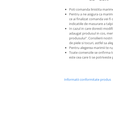
Poti comanda linistita marime
Pentru a ne asigura ca marim
ce ai finalizat comanda vei fi 
indicatiile de masurare a tal
In cazul in care doresti modific
adaugat produsul in cos, men
produsului". Consilierii nostri
de piele si tocuri, astfel sa a
Pentru alegerea marimii te ru
Toate comenzile se onfirma 
este cea care ti se potriveste
Informatii conformitate produs