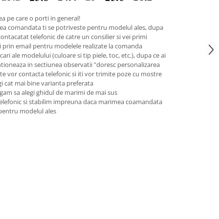
a pe care o porti in general!
ea comandata ti se potriveste pentru modelul ales, dupa
contacatat telefonic de catre un consilier si vei primi
pii prin email pentru modelele realizate la comanda
ari ale modelului (culoare si tip piele, toc, etc.), dupa ce ai
tioneaza in sectiunea observatii "doresc personalizarea
 te vor contacta telefonic si iti vor trimite poze cu mostre
legi cat mai bine varianta preferata
gam sa alegi ghidul de marimi de mai sus
telefonic si stabilim impreuna daca marimea coamandata
 pentru modelul ales