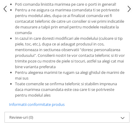
Poti comanda linistita marimea pe care o porti in general!
Pentru a ne asigura ca marimea comandata ti se potriveste
pentru modelul ales, dupa ce ai finalizat comanda vei fi
contacatat telefonic de catre un consilier si vei primi indicatiile
de masurare a talpii prin email pentru modelele realizate la
comanda
In cazul in care doresti modificari ale modelului (culoare si tip
piele, toc, etc.), dupa ce ai adaugat produsul in cos,
mentioneaza in sectiunea observatii "doresc personalizarea
produsului". Consilierii nostri te vor contacta telefonic si iti vor
trimite poze cu mostre de piele si tocuri, astfel sa alegi cat mai
bine varianta preferata
Pentru alegerea marimii te rugam sa alegi ghidul de marimi de
mai sus
Toate comenzile se onfirma telefonic si stabilim impreuna
daca marimea coamandata este cea care ti se potriveste
pentru modelul ales
Informatii conformitate produs
Review-uri
(0)