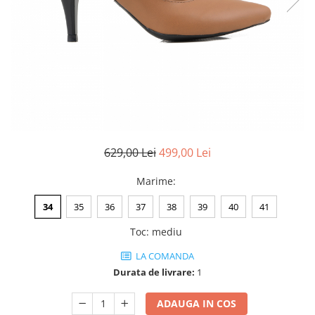
Negru
GENTI
Mov
Posete
Rucsac
Visiniu
Plic
Maro
Saculet
Albastru
Borsete
629,00 Lei
499,00 Lei
Marime
:
34
35
36
37
38
39
40
41
Toc
:
mediu
LA COMANDA
Durata de livrare:
1
ADAUGA IN COS