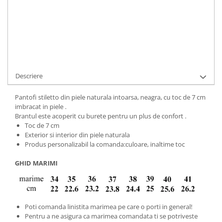
Cod Produs:
697-1-015-34
Ai nevoie de ajutor?
+40737089722
Cere informatii
Descriere
Pantofi stiletto din piele naturala intoarsa, neagra, cu toc de 7 cm
imbracat in piele .
Brantul este acoperit cu burete pentru un plus de confort .
Toc de 7 cm
Exterior si interior din piele naturala
Produs personalizabil la comanda:culoare, inaltime toc
GHID MARIMI
Poti comanda linistita marimea pe care o porti in general!
Pentru a ne asigura ca marimea comandata ti se potriveste