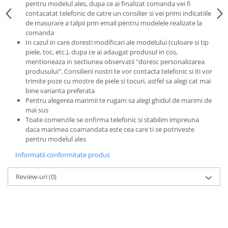
pentru modelul ales, dupa ce ai finalizat comanda vei fi
contacatat telefonic de catre un consilier si vei primi indicatiile
de masurare a talpii prin email pentru modelele realizate la
comanda
In cazul in care doresti modificari ale modelului (culoare si tip
piele, toc, etc.), dupa ce ai adaugat produsul in cos,
mentioneaza in sectiunea observatii "doresc personalizarea
produsului". Consilierii nostri te vor contacta telefonic si iti vor
trimite poze cu mostre de piele si tocuri, astfel sa alegi cat mai
bine varianta preferata
Pentru alegerea marimii te rugam sa alegi ghidul de marimi de
mai sus
Toate comenzile se onfirma telefonic si stabilim impreuna
daca marimea coamandata este cea care ti se potriveste
pentru modelul ales
Informatii conformitate produs
Review-uri
(0)