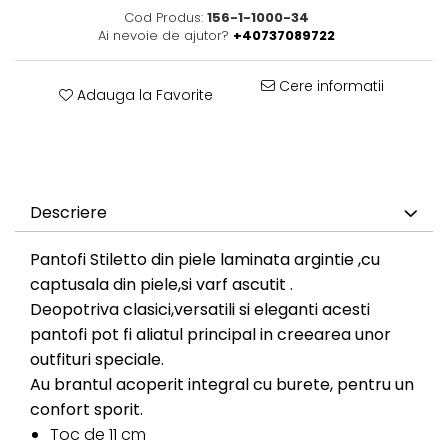
Cod Produs:
156-1-1000-34
Ai nevoie de ajutor?
+40737089722
Cere informatii
Adauga la Favorite
Descriere
Pantofi Stiletto din piele laminata argintie ,cu
captusala din piele,si varf ascutit .
Deopotriva clasici,versatili si eleganti acesti
pantofi pot fi aliatul principal in creearea unor
outfituri speciale.
Au brantul acoperit integral cu burete, pentru un
confort sporit.
Toc de 11 cm