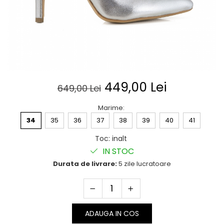
Posete
Mov
Rucsac
Visiniu
Plic
Maro
Saculet
Albastru
Borsete
449,00 Lei
649,00 Lei
Marime
:
34
35
36
37
38
39
40
41
Toc
:
inalt
IN STOC
Durata de livrare:
5 zile lucratoare
ADAUGA IN COS