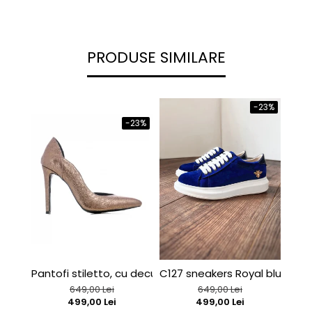
PRODUSE SIMILARE
-23%
-23%
Pantofi stiletto, cu decupaj interior, din piele bronz
C127 sneakers Royal blue velv
C127
649,00 Lei
649,00 Lei
499,00 Lei
499,00 Lei