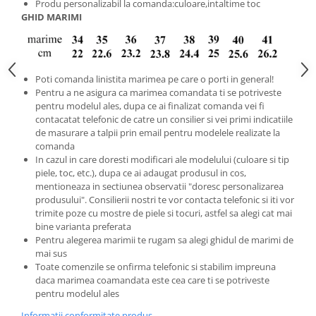
Produ personalizabil la comanda:culoare,intaltime toc
GHID MARIMI
Poti comanda linistita marimea pe care o porti in general!
Pentru a ne asigura ca marimea comandata ti se potriveste
pentru modelul ales, dupa ce ai finalizat comanda vei fi
contacatat telefonic de catre un consilier si vei primi indicatiile
de masurare a talpii prin email pentru modelele realizate la
comanda
In cazul in care doresti modificari ale modelului (culoare si tip
piele, toc, etc.), dupa ce ai adaugat produsul in cos,
mentioneaza in sectiunea observatii "doresc personalizarea
produsului". Consilierii nostri te vor contacta telefonic si iti vor
trimite poze cu mostre de piele si tocuri, astfel sa alegi cat mai
bine varianta preferata
Pentru alegerea marimii te rugam sa alegi ghidul de marimi de
mai sus
Toate comenzile se onfirma telefonic si stabilim impreuna
daca marimea coamandata este cea care ti se potriveste
pentru modelul ales
Informatii conformitate produs