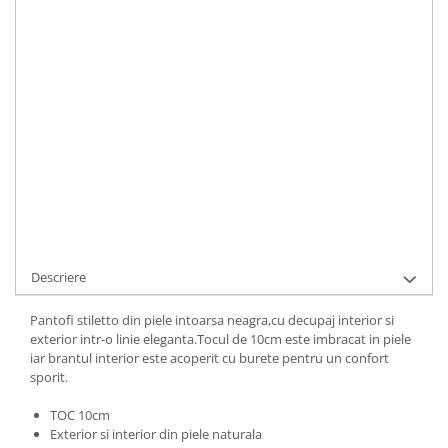
Toc
:
inalt
IN STOC
Durata de livrare:
1
ADAUGA IN COS
Cod Produs:
156-4-015p-34
Ai nevoie de ajutor?
+40737089722
Cere informatii
Descriere
Pantofi stiletto din piele intoarsa neagra,cu decupaj interior si
exterior intr-o linie eleganta.Tocul de 10cm este imbracat in piele
iar brantul interior este acoperit cu burete pentru un confort
sporit.
TOC 10cm
Exterior si interior din piele naturala