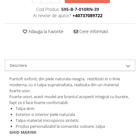
Cod Produs:
595-B-7-010RN-39
Ai nevoie de ajutor?
+40737089722
Adauga la Favorite
Cere informatii
Descriere
Pantofi oxford, din piele naturala neagra, restilizati in o linie
moderna, cu o talpa suprainaltata, realizata din un material
foarte usor.
Foarte usori, acest model are brantul acoperit integral cu burete,
fapt ce ii face foarte confortabili.
Talpa 4cm
Exterior si interior piele naturala
Talpa material microporos sintetic
Produs personalizabil la comanda: culoare, talpa
GHID MARIMI