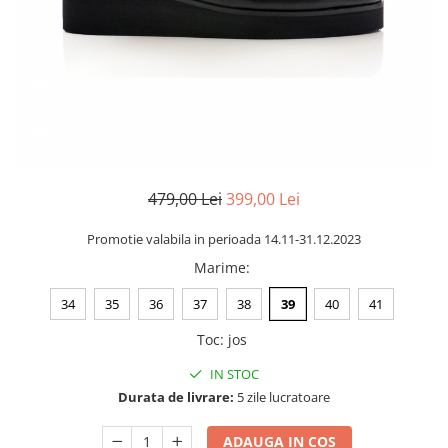
Negru
GENTI
Mov
Posete
Rucsac
Visiniu
Plic
Maro
Saculet
Albastru
Borsete
479,00 Lei
399,00 Lei
Promotie valabila in perioada 14.11-31.12.2023
Marime
:
34
35
36
37
38
39
40
41
Toc
:
jos
IN STOC
Durata de livrare:
5 zile lucratoare
ADAUGA IN COS