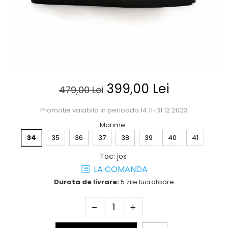
Posete
Mov
Rucsac
Visiniu
Plic
Maro
Saculet
Albastru
Borsete
399,00 Lei
479,00 Lei
Promotie valabila in perioada 14.11-31.12.2023
Marime
:
34
35
36
37
38
39
40
41
Toc
:
jos
LA COMANDA
Durata de livrare:
5 zile lucratoare