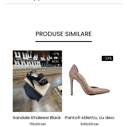
PRODUSE SIMILARE
-17%
-23%
NOU
Sandale Khaleesi Black Patent
Pantofi stiletto, cu decupaj in
C127
719,00 Lei
649,00 Lei