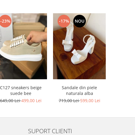
-23%
-17%
NOU
-17%
C127 sneakers beige
Sandale din piele
Sandale din
suede bee
naturala alba
platforma
649,00 Lei
499,00 Lei
719,00 Lei
599,00 Lei
749,00 L
SUPORT CLIENTI