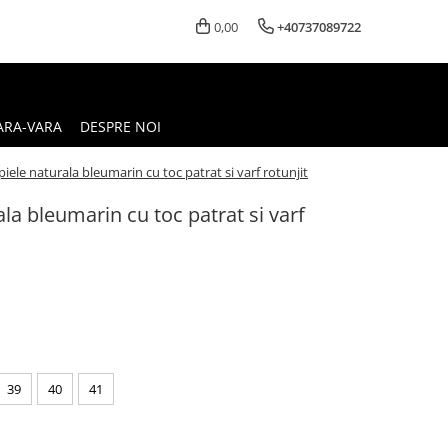
0,00
+40737089722
ARA-VARA
DESPRE NOI
piele naturala bleumarin cu toc patrat si varf rotunjit
ala bleumarin cu toc patrat si varf
39
40
41