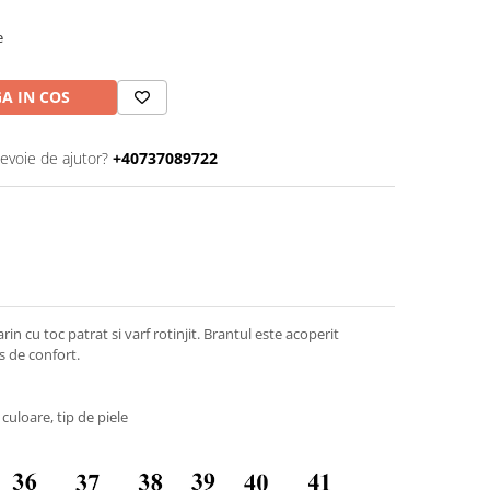
e
A IN COS
nevoie de ajutor?
+40737089722
in cu toc patrat si varf rotinjit. Brantul este acoperit
s de confort.
culoare, tip de piele