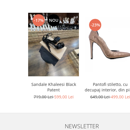
-17%
NOU
-23%
Sandale Khaleesi Black
Pantofi stiletto, cu
Patent
decupaj interior, din pi
bronz
719,00 Lei
599,00 Lei
649,00 Lei
499,00 Le
NEWSLETTER