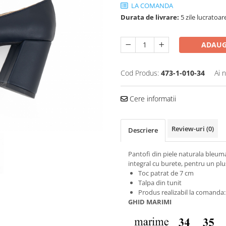
LA COMANDA
Durata de livrare:
5 zile lucratoar
ADAUG
Cod Produs:
473-1-010-34
Ai 
Cere informatii
Review-uri
(0)
Descriere
Pantofi din piele naturala bleumar
integral cu burete, pentru un plu
Toc patrat de 7 cm
Talpa din tunit
Produs realizabil la comanda: 
GHID MARIMI