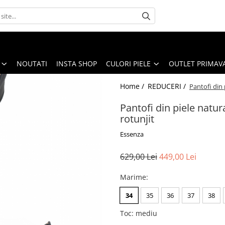
NOUTATI
INSTA SHOP
CULORI PIELE
OUTLET PRIMAV
Home /
REDUCERI /
Pantofi din 
Pantofi din piele natur
rotunjit
Essenza
629,00 Lei
449,00 Lei
Marime
:
34
35
36
37
38
Toc
:
mediu