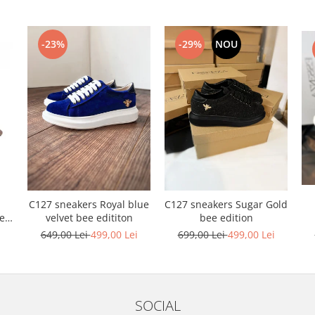
-23%
-29%
NOU
C127 sneakers Royal blue
C127 sneakers Sugar Gold
ele
velvet bee edititon
bee edition
i
649,00 Lei
499,00 Lei
699,00 Lei
499,00 Lei
SOCIAL