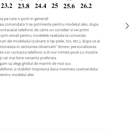
a pe care o porti in general!
ea comandata ti se potriveste pentru modelul ales, dupa
contacatat telefonic de catre un consilier si vei primi
pii prin email pentru modelele realizate la comanda
ari ale modelului (culoare si tip piele, toc, etc.), dupa ce ai
tioneaza in sectiunea observatii "doresc personalizarea
 te vor contacta telefonic si iti vor trimite poze cu mostre
legi cat mai bine varianta preferata
gam sa alegi ghidul de marimi de mai sus
telefonic si stabilim impreuna daca marimea coamandata
 pentru modelul ales