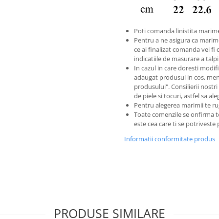
Poti comanda linistita marime
Pentru a ne asigura ca marim
ce ai finalizat comanda vei fi 
indicatiile de masurare a tal
In cazul in care doresti modific
adaugat produsul in cos, men
produsului". Consilierii nostri
de piele si tocuri, astfel sa a
Pentru alegerea marimii te ru
Toate comenzile se onfirma 
este cea care ti se potriveste
Informatii conformitate produs
PRODUSE SIMILARE