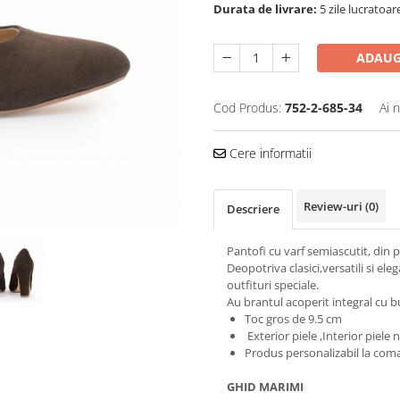
Durata de livrare:
5 zile lucratoar
ADAUG
Cod Produs:
752-2-685-34
Ai 
Cere informatii
Review-uri
(0)
Descriere
Pantofi cu varf semiascutit, din p
Deopotriva clasici,versatili si ele
outfituri speciale.
Au brantul acoperit integral cu b
Toc gros de 9.5 cm
Exterior piele ,Interior piele 
Produs personalizabil la com
GHID MARIMI