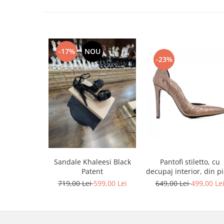
-17%
NOU
-23%
Sandale Khaleesi Black
Pantofi stiletto, cu
Patent
decupaj interior, din pi
bronz
719,00 Lei
599,00 Lei
649,00 Lei
499,00 Le