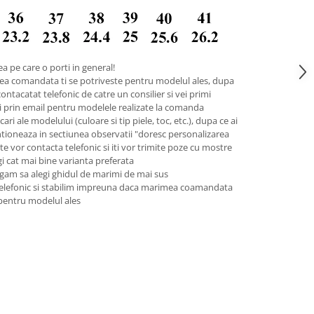
a pe care o porti in general!
ea comandata ti se potriveste pentru modelul ales, dupa
contacatat telefonic de catre un consilier si vei primi
pii prin email pentru modelele realizate la comanda
ari ale modelului (culoare si tip piele, toc, etc.), dupa ce ai
tioneaza in sectiunea observatii "doresc personalizarea
 te vor contacta telefonic si iti vor trimite poze cu mostre
legi cat mai bine varianta preferata
gam sa alegi ghidul de marimi de mai sus
telefonic si stabilim impreuna daca marimea coamandata
 pentru modelul ales