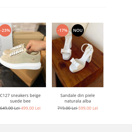
-23%
-17%
NOU
-17%
C127 sneakers beige
Sandale din piele
Sandale din
suede bee
naturala alba
platforma
649,00 Lei
499,00 Lei
719,00 Lei
599,00 Lei
749,00 L