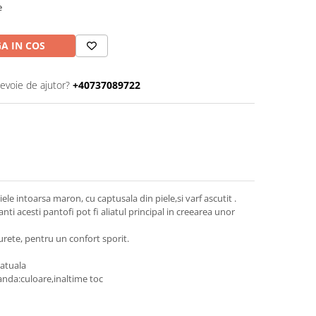
e
A IN COS
nevoie de ajutor?
+40737089722
iele intoarsa maron, cu captusala din piele,si varf ascutit .
ganti acesti pantofi pot fi aliatul principal in creearea unor
urete, pentru un confort sporit.
natuala
anda:culoare,inaltime toc