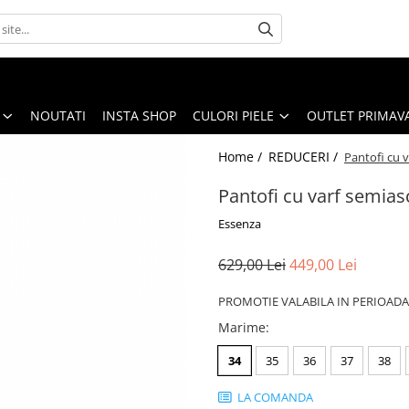
NOUTATI
INSTA SHOP
CULORI PIELE
OUTLET PRIMAV
Home /
REDUCERI /
Pantofi cu v
Pantofi cu varf semias
Essenza
629,00 Lei
449,00 Lei
PROMOTIE VALABILA IN PERIOADA 
Marime
:
34
35
36
37
38
LA COMANDA