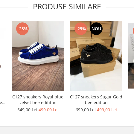
PRODUSE SIMILARE
-23%
-29%
NOU
C127 sneakers Royal blue
C127 sneakers Sugar Gold
ele
velvet bee edititon
bee edition
i
649,00 Lei
499,00 Lei
699,00 Lei
499,00 Lei