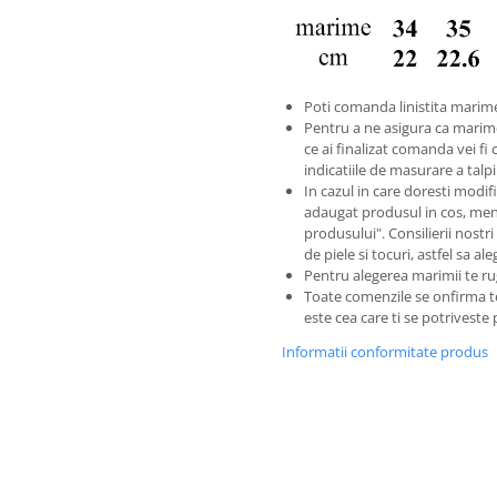
Poti comanda linistita marime
Pentru a ne asigura ca marim
ce ai finalizat comanda vei fi 
indicatiile de masurare a tal
In cazul in care doresti modific
adaugat produsul in cos, men
produsului". Consilierii nostri
de piele si tocuri, astfel sa a
Pentru alegerea marimii te ru
Toate comenzile se onfirma 
este cea care ti se potriveste
Informatii conformitate produs