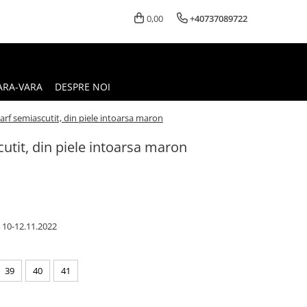
0,00
+40737089722
ARA-VARA
DESPRE NOI
arf semiascutit, din piele intoarsa maron
cutit, din piele intoarsa maron
10-12.11.2022
39
40
41