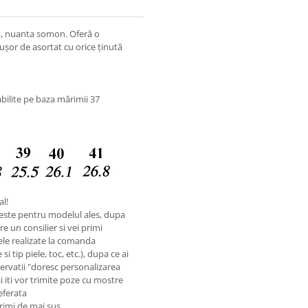
rsa, nuanta somon. Oferă o
 ușor de asortat cu orice ținută
bilite pe baza mărimii 37
al!
este pentru modelul ales, dupa
e un consilier si vei primi
ele realizate la comanda
i tip piele, toc, etc.), dupa ce ai
rvatii "doresc personalizarea
si iti vor trimite poze cu mostre
referata
rimi de mai sus