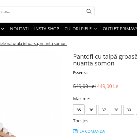
NOUTATI
INSTA SHOP
CULORI PIELE
OUTLET PRIMAV
 piele naturala intoarsa, nuanta somon
Pantofi cu talpă groasă,
nuanta somon
Essenza
549,00 Lei
449,00 Lei
Marime
:
35
36
37
38
39
Toc
:
jos
LA COMANDA