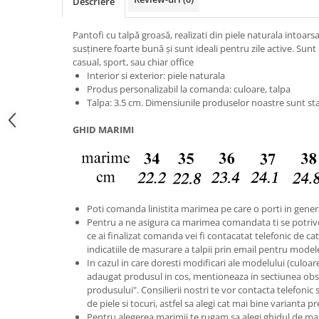
Descriere
Pantofi cu talpă groasă, realizati din piele naturala intoa
susținere foarte bună și sunt ideali pentru zile active. Sunt
casual, sport, sau chiar office
Interior si exterior: piele naturala
Produs personalizabil la comanda: culoare, talpa
Talpa: 3.5 cm. Dimensiunile produselor noastre sunt sta
GHID MARIMI
Poti comanda linistita marimea pe care o porti in gener
Pentru a ne asigura ca marimea comandata ti se potriv
ce ai finalizat comanda vei fi contacatat telefonic de catr
indicatiile de masurare a talpii prin email pentru model
In cazul in care doresti modificari ale modelului (culoare s
adaugat produsul in cos, mentioneaza in sectiunea obse
produsului". Consilierii nostri te vor contacta telefonic 
de piele si tocuri, astfel sa alegi cat mai bine varianta p
Pentru alegerea marimii te rugam sa alegi ghidul de ma