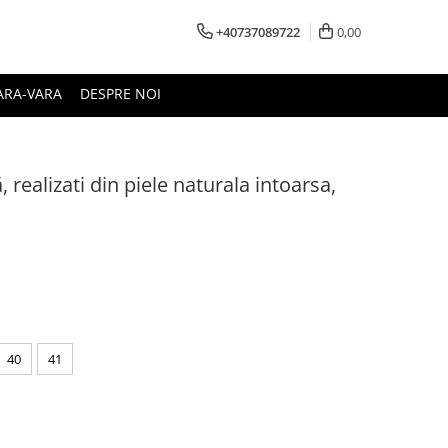
+40737089722
0,00
ARA-VARA
DESPRE NOI
 realizati din piele naturala intoarsa,
40
41