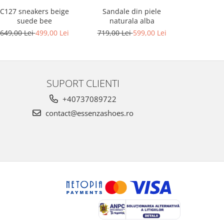
C127 sneakers beige
Sandale din piele
Sandale din
suede bee
naturala alba
platforma
649,00 Lei
499,00 Lei
719,00 Lei
599,00 Lei
749,00 L
SUPORT CLIENTI
+40737089722
contact@essenzashoes.ro