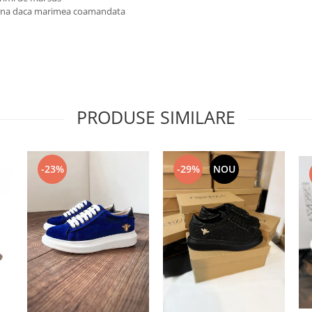
reuna daca marimea coamandata
PRODUSE SIMILARE
-23%
-29%
NOU