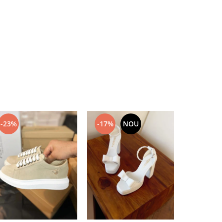
-23%
-17%
NOU
-17%