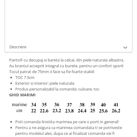
Cod Produs:
321-156-12-727-34
Ai nevoie de ajutor?
+40737089722
Cere informatii
Descriere
Pantofi cu decupaj si bareta la calcai, din piele naturala albastra.
Au brantul acoeprit integral cu burete, pentru un confort sporit
Tocul patrat de 75mm ii face sa fie foarte stabili
TOC 7.5cm
Exterior si interior: piele naturala
Produs personalizabil la comanda: culoare, toc
GHID MARIMI
Poti comanda linistita marimea pe care o porti in general!
Pentru a ne asigura ca marimea comandata ti se potriveste
pentru modelul ales, dupa ce ai finalizat comanda vei fi