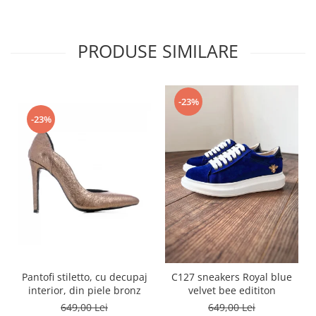
PRODUSE SIMILARE
-23%
-23%
Pantofi stiletto, cu decupaj
C127 sneakers Royal blue
interior, din piele bronz
velvet bee edititon
649,00 Lei
649,00 Lei