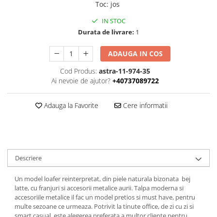
Toc
:
jos
IN STOC
Durata de livrare:
1
ADAUGA IN COS
Cod Produs:
astra-11-974-35
Ai nevoie de ajutor?
+40737089722
Adauga la Favorite
Cere informatii
Descriere
Un model loafer reinterpretat, din piele naturala bizonata bej
latte, cu franjuri si accesorii metalice aurii. Talpa moderna si
accesoriile metalice il fac un model pretios si must have, pentru
multe sezoane ce urmeaza. Potrivit la tinute office, de zi cu zi si
smart casual, este alegerea preferata a multor cliente pentru