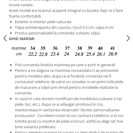
tinute variate.
Acest model are brantul acoperit integral cu burete, fapt ce ii face
foarte confortabili.
Exterior si interior piele naturala
Talpa antiderapanta din cauciuc, tocul 5,5 cm, talpa 4 cm
Produs personalizabil la comanda: culoare, talpa
GHID MARIMI
Poti comanda linistita marimea pe care o porti in general!
Pentru a ne asigura ca marimea comandata ti se potriveste
pentru modelul ales, dupa ce ai finalizat comanda vei fi
contacatat telefonic de catre un consilier si vei primi indicatiile
de masurare a talpii prin email pentru modelele realizate la
comanda
In cazul in care doresti modificari ale modelului (culoare si tip
piele, toc, etc.), dupa ce ai adaugat produsul in cos,
mentioneaza in sectiunea observatii "doresc personalizarea
produsului". Consilierii nostri te vor contacta telefonic si iti vor
trimite poze cu mostre de piele si tocuri, astfel sa alegi cat mai
bine varianta preferata
Pentru alegerea marimii te rugam sa alegi ghidul de marimi de