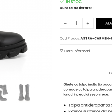
IN STOC
Durata de livrare:
1
AD
Cod Produs:
ASTRA-CARMEN-6
Cere informatii
D
Ghete cu talpa inalta tip boca
comode cu talpa antiderapanta
lungul intregului sezon rece.
Talpa antiderapanta d
Exterior si interior din 