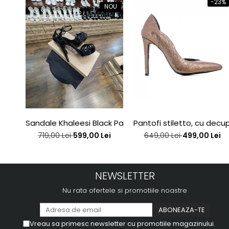
-23%
NOU
Sandale Khaleesi Black Patent
Pantofi stiletto, cu decupa
719,00 Lei
599,00 Lei
649,00 Lei
499,00 Lei
NEWSLETTER
Nu rata ofertele si promotiile noastre
Vreau sa primesc newsletter cu promotiile magazinului.