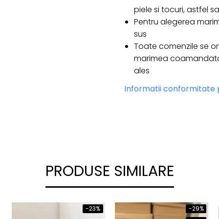
piele si tocuri, astfel
Pentru alegerea marim
sus
Toate comenzile se on
marimea coamandata e
ales
Informatii conformitate
PRODUSE SIMILARE
-23%
-29%