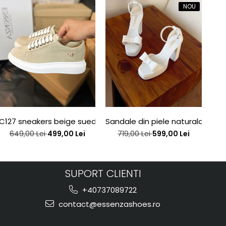
NOU
e edition
C127 sneakers beige suede bee
Sandale din piele naturala alba
San
649,00 Lei
499,00 Lei
719,00 Lei
599,00 Lei
SUPORT CLIENTI
+40737089722
contact@essenzashoes.ro