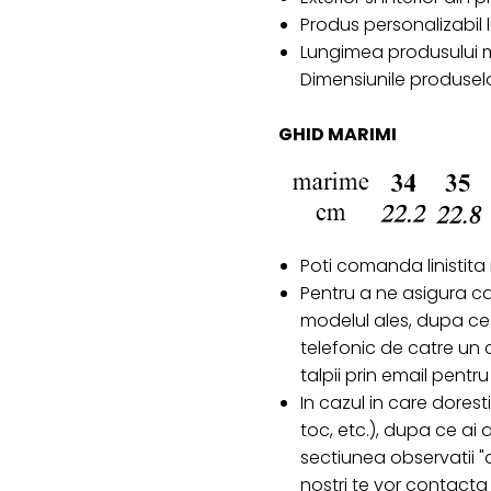
Produs personalizabil
Lungimea produsului ma
Dimensiunile produselo
GHID MARIMI
Poti comanda linistita
Pentru a ne asigura c
modelul ales, dupa ce 
telefonic de catre un c
talpii prin email pent
In cazul in care doresti
toc, etc.), dupa ce ai
sectiunea observatii "d
nostri te vor contacta 