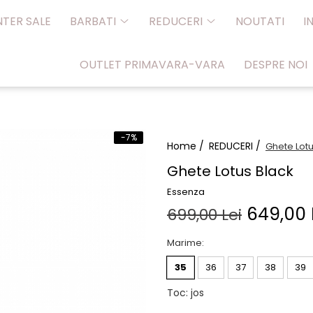
NTER SALE
BARBATI
REDUCERI
NOUTATI
I
OUTLET PRIMAVARA-VARA
DESPRE NOI
-7%
Home /
REDUCERI /
Ghete Lotu
Ghete Lotus Black
Essenza
649,00 
699,00 Lei
Marime
:
35
36
37
38
39
Toc
:
jos