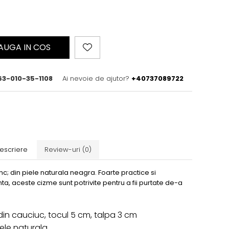
AUGA IN COS
3-010-35-1108
Ai nevoie de ajutor?
+40737089722
escriere
Review-uri
(0)
nc; din piele naturala neagra. Foarte practice si
, aceste cizme sunt potrivite pentru a fii purtate de-a
in cauciuc, tocul 5 cm, talpa 3 cm
piele naturala