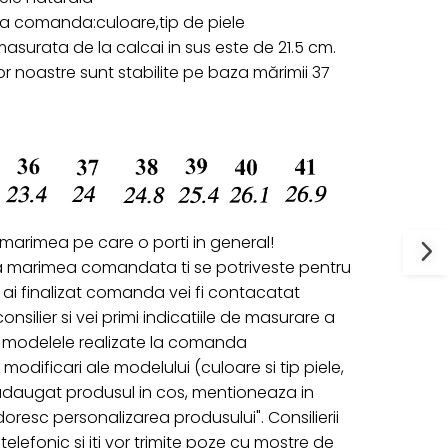
 la comanda:culoare,tip de piele
surata de la calcai in sus este de 21.5 cm.
r noastre sunt stabilite pe baza mărimii 37
 marimea pe care o porti in general!
a marimea comandata ti se potriveste pentru
ai finalizat comanda vei fi contacatat
onsilier si vei primi indicatiile de masurare a
ru modelele realizate la comanda
 modificari ale modelului (culoare si tip piele,
 adaugat produsul in cos, mentioneaza in
oresc personalizarea produsului". Consilierii
telefonic si iti vor trimite poze cu mostre de