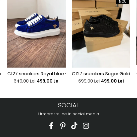
NOU
j interior, din piele bronz
C127 sneakers Royal blue velvet bee edititon
C127 sneakers Sugar Gold be
649,00 Lei
499,00 Lei
699,00 Lei
499,00 Lei
SOCIAL
Urmareste-ne in social media