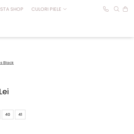
NSTA SHOP
CULORI PIELE
s Black
Lei
40
41