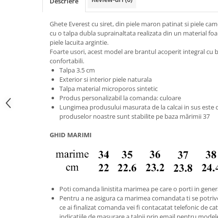
Descriere
Ghete Everest cu siret, din piele maron patinat si piele camel
cu o talpa dubla suprainaltata realizata din un material foa
piele lacuita argintie.
Foarte usori, acest model are brantul acoperit integral cu bu
confortabili.
Talpa 3.5 cm
Exterior si interior piele naturala
Talpa material microporos sintetic
Produs personalizabil la comanda: culoare
Lungimea produsului masurata de la calcai in sus este
produselor noastre sunt stabilite pe baza mărimii 37
GHID MARIMI
Poti comanda linistita marimea pe care o porti in gener
Pentru a ne asigura ca marimea comandata ti se potriv
ce ai finalizat comanda vei fi contacatat telefonic de catr
indicatiile de masurare a talpii prin email pentru model