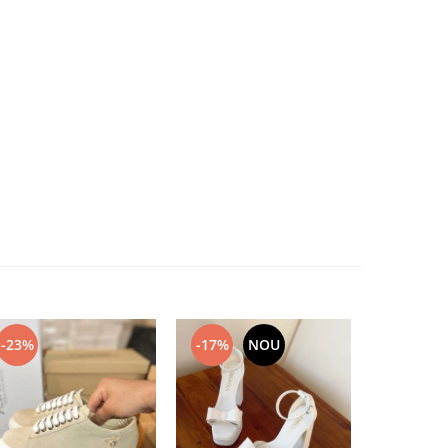
-23%
-17%
NOU