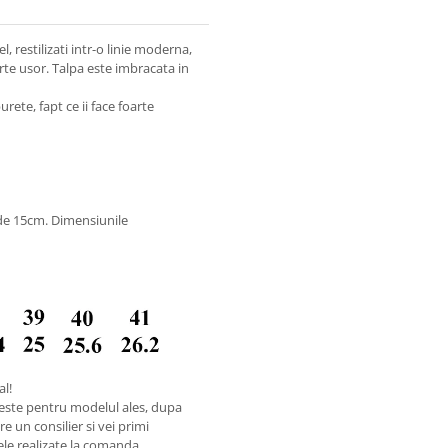
, restilizati intr-o linie moderna,
rte usor. Talpa este imbracata in
rete, fapt ce ii face foarte
 de 15cm. Dimensiunile
al!
este pentru modelul ales, dupa
e un consilier si vei primi
ele realizate la comanda