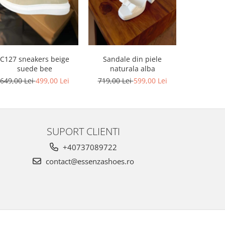
-17%
C127 sneakers beige
Sandale din piele
Sandale din
suede bee
naturala alba
platforma
649,00 Lei
499,00 Lei
719,00 Lei
599,00 Lei
749,00 L
SUPORT CLIENTI
+40737089722
contact@essenzashoes.ro