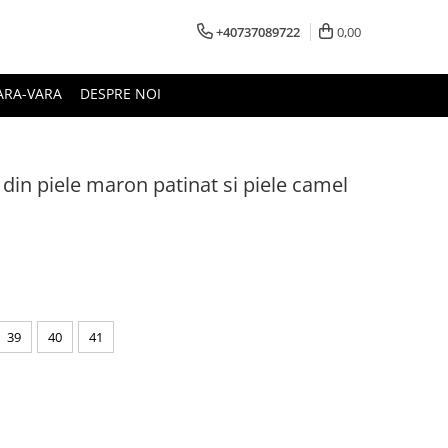
+40737089722
0,00
ARA-VARA
DESPRE NOI
 din piele maron patinat si piele camel
39
40
41