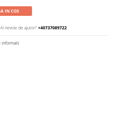
A IN COS
Ai nevoie de ajutor?
+40737089722
informatii