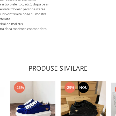
i tip piele, toc, etc.), dupa ce ai
rvatii "doresc personalizarea
si iti vor trimite poze cu mostre
referata
rimi de mai sus
reuna daca marimea coamandata
PRODUSE SIMILARE
-23%
-29%
NOU