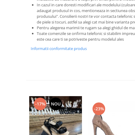
In cazul in care doresti modificari ale modelului (culoare s
adaugat produsul in cos, mentioneaza in sectiunea obse
produsului". Consilierii nostri te vor contacta telefonic 
de piele si tocuri, astfel sa alegi cat mai bine varianta p
Pentru alegerea marimii te rugam sa alegi ghidul de ma
Toate comenzile se onfirma telefonic si stabilim imp
este cea care ti se potriveste pentru modelul ales
Informatii conformitate produs
-17%
NOU
-23%