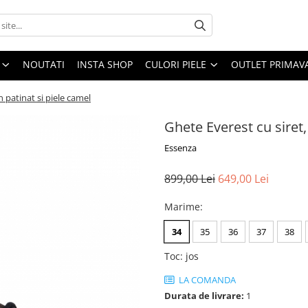
NOUTATI
INSTA SHOP
CULORI PIELE
OUTLET PRIMAV
n patinat si piele camel
Ghete Everest cu siret,
Essenza
899,00 Lei
649,00 Lei
Marime
:
34
35
36
37
38
Toc
:
jos
LA COMANDA
Durata de livrare:
1