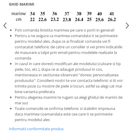
GHID MARIMI
Poti comanda linistita marimea pe care o porti in general!
Pentru a ne asigura ca marimea comandata ti se potriveste
pentru modelul ales, dupa ce ai finalizat comanda vei fi
contacatat telefonic de catre un consilier si vei primi indicatiile
de masurare a talpii prin email pentru modelele realizate la
comanda
In cazul in care doresti modificari ale modelului (culoare si tip
piele, toc, etc.), dupa ce ai adaugat produsul in cos,
mentioneaza in sectiunea observatii "doresc personalizarea
produsului". Consilierii nostri te vor contacta telefonic si iti vor
trimite poze cu mostre de piele si tocuri, astfel sa alegi cat mai
bine varianta preferata
Pentru alegerea marimii te rugam sa alegi ghidul de marimi de
mai sus
Toate comenzile se onfirma telefonic si stabilim impreuna
daca marimea coamandata este cea care ti se potriveste
pentru modelul ales
Informatii conformitate produs