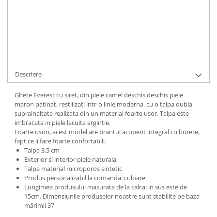
Cod Produs:
563-1-782001-34
Ai nevoie de ajutor?
+40737089722
Cere informatii
Descriere
Ghete Everest cu siret, din piele camel deschis deschis piele
maron patinat, restilizati intr-o linie moderna, cu o talpa dubla
suprainaltata realizata din un material foarte usor. Talpa este
imbracata in piele lacuita argintie.
Foarte usori, acest model are brantul acoperit integral cu burete,
fapt ce ii face foarte confortabili.
Talpa 3.5 cm
Exterior si interior piele naturala
Talpa material microporos sintetic
Produs personalizabil la comanda: culoare
Lungimea produsului masurata de la calcai in sus este de
15cm. Dimensiunile produselor noastre sunt stabilite pe baza
mărimii 37