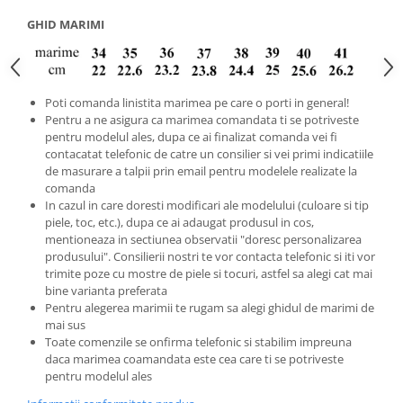
GHID MARIMI
Poti comanda linistita marimea pe care o porti in general!
Pentru a ne asigura ca marimea comandata ti se potriveste
pentru modelul ales, dupa ce ai finalizat comanda vei fi
contacatat telefonic de catre un consilier si vei primi indicatiile
de masurare a talpii prin email pentru modelele realizate la
comanda
In cazul in care doresti modificari ale modelului (culoare si tip
piele, toc, etc.), dupa ce ai adaugat produsul in cos,
mentioneaza in sectiunea observatii "doresc personalizarea
produsului". Consilierii nostri te vor contacta telefonic si iti vor
trimite poze cu mostre de piele si tocuri, astfel sa alegi cat mai
bine varianta preferata
Pentru alegerea marimii te rugam sa alegi ghidul de marimi de
mai sus
Toate comenzile se onfirma telefonic si stabilim impreuna
daca marimea coamandata este cea care ti se potriveste
pentru modelul ales