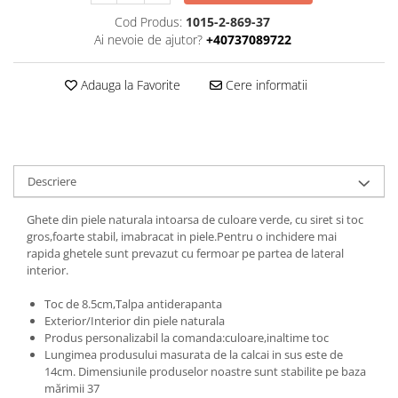
Cod Produs:
1015-2-869-37
Ai nevoie de ajutor?
+40737089722
Adauga la Favorite
Cere informatii
Descriere
Ghete din piele naturala intoarsa de culoare verde, cu siret si toc
gros,foarte stabil, imabracat in piele.Pentru o inchidere mai
rapida ghetele sunt prevazut cu fermoar pe partea de lateral
interior.
Toc de 8.5cm,Talpa antiderapanta
Exterior/Interior din piele naturala
Produs personalizabil la comanda:culoare,inaltime toc
Lungimea produsului masurata de la calcai in sus este de
14cm. Dimensiunile produselor noastre sunt stabilite pe baza
mărimii 37