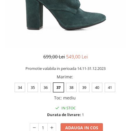
Negru
GENTI
Mov
Posete
Rucsac
Visiniu
Plic
Maro
Saculet
Albastru
Borsete
699,00 Lei
549,00 Lei
Promotie valabila in perioada 14.11-31.12.2023
Marime
:
34
35
36
37
38
39
40
41
Toc
:
mediu
IN STOC
Durata de livrare:
1
ADAUGA IN COS