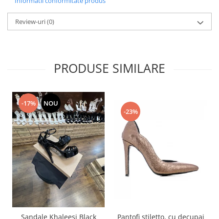
Informatii conformitate produs
Review-uri
(0)
PRODUSE SIMILARE
-17%
NOU
-23%
Pantofi stiletto, cu decupaj
Sandale Khaleesi Black