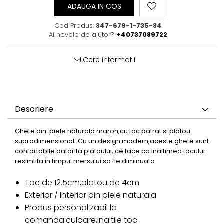
ADAUGA IN COS
Cod Produs:
347-679-1-735-34
Ai nevoie de ajutor?
+40737089722
Cere informatii
Descriere
Ghete din piele naturala maron,cu toc patrat si platou
supradimensionat. Cu un design modern,aceste ghete sunt
confortabile datorita platoului, ce face ca inaltimea tocului
resimtita in timpul mersului sa fie diminuata.
Toc de 12.5cm,platou de 4cm
Exterior / Interior din piele naturala
Produs personalizabil la
comanda:culoare,inaltile toc