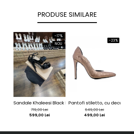
PRODUSE SIMILARE
-17%
-23%
NOU
Sandale Khaleesi Black Patent
Pantofi stiletto, cu decupaj in
C127
719,00 Lei
649,00 Lei
599,00 Lei
499,00 Lei