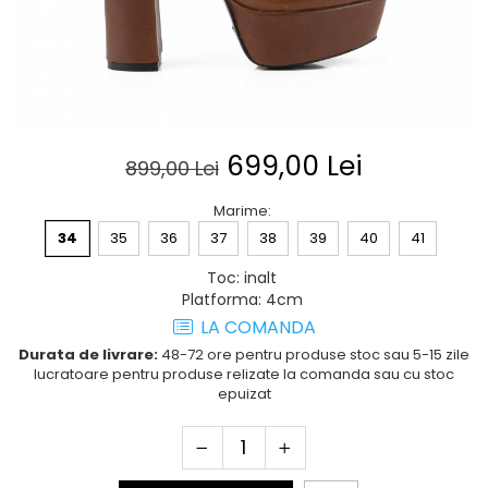
Posete
Mov
Rucsac
Visiniu
Plic
Maro
Saculet
Albastru
Borsete
699,00 Lei
899,00 Lei
Marime
:
34
35
36
37
38
39
40
41
Toc
:
inalt
Platforma
:
4cm
LA COMANDA
Durata de livrare:
48-72 ore pentru produse stoc sau 5-15 zile
lucratoare pentru produse relizate la comanda sau cu stoc
epuizat