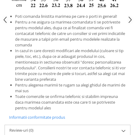
Poti comanda linistita marimea pe care o porti in general!
Pentru a ne asigura ca marimea comandata ti se potriveste
pentru modelul ales, dupa ce ai finalizat comanda vei fi
contacatat telefonic de catre un consilier si vei primi indicatiile
de masurare a talpii prin email pentru modelele realizate la
comanda
In cazul in care doresti modificari ale modelului (culoare si tip
piele, toc, etc.), dupa ce ai adaugat produsul in cos,
mentioneaza in sectiunea observatii "doresc personalizarea
produsului". Consilierii nostri te vor contacta telefonic si iti vor
trimite poze cu mostre de piele si tocuri, astfel sa alegi cat mai
bine varianta preferata
Pentru alegerea marimii te rugam sa alegi ghidul de marimi de
mai sus
Toate comenzile se onfirma telefonic si stabilim impreuna
daca marimea coamandata este cea care ti se potriveste
pentru modelul ales
Informatii conformitate produs
Review-uri
(0)