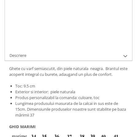
ADAUGA IN COS
Cod Produs:
1015-6-010-34
Ai nevoie de ajutor?
+40737089722
Cere informatii
Descriere
Ghete cu varf semiascutit, din piele naturala neagra. Brantul este
acoperit integral cu burete, adaugand un plus de confort.
Toc: 9.5 cm
Exterior si interior: piele naturala
Produs personalizabil la comanda: culoare, toc
Lungimea produsului masurata de la calcai in sus este de
15cm. Dimensiunile produselor noastre sunt stabilite pe baza
mărimii 37
GHID MARIMI