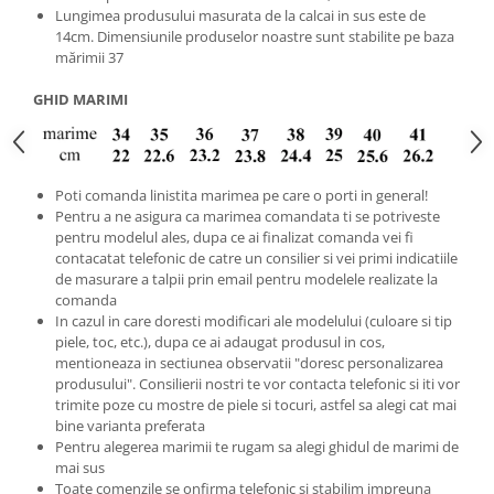
Lungimea produsului masurata de la calcai in sus este de
14cm. Dimensiunile produselor noastre sunt stabilite pe baza
mărimii 37
GHID MARIMI
Poti comanda linistita marimea pe care o porti in general!
Pentru a ne asigura ca marimea comandata ti se potriveste
pentru modelul ales, dupa ce ai finalizat comanda vei fi
contacatat telefonic de catre un consilier si vei primi indicatiile
de masurare a talpii prin email pentru modelele realizate la
comanda
In cazul in care doresti modificari ale modelului (culoare si tip
piele, toc, etc.), dupa ce ai adaugat produsul in cos,
mentioneaza in sectiunea observatii "doresc personalizarea
produsului". Consilierii nostri te vor contacta telefonic si iti vor
trimite poze cu mostre de piele si tocuri, astfel sa alegi cat mai
bine varianta preferata
Pentru alegerea marimii te rugam sa alegi ghidul de marimi de
mai sus
Toate comenzile se onfirma telefonic si stabilim impreuna