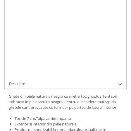
Toc
:
mediu
LA COMANDA
Durata de livrare:
1
ADAUGA IN COS
Cod Produs:
494-1015-2-010015i-34
Ai nevoie de ajutor?
+40737089722
Cere informatii
Descriere
Ghete din piele naturala neagra cu siret si toc gros,foarte stabil
imbracat in piele lacuita neagra. Pentru o inchidere mai rapida
ghrtele sunt prevazute cu fermoar pe partea de lateral interior.
Toc de 7 cm,Talpa antiderapanta
Exterior si interior din piele naturala
Produs personalizabil la comanda:culoare,inaltime toc