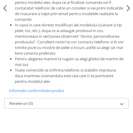
pentru modelul ales, dupa ce ai finalizat comanda vei fi
contacatat telefonic de catre un consilier si vei primi indicatiile
de masurare a talpii prin email pentru modelele realizate la
comanda
In cazul in care doresti modificari ale modelului (culoare si tip
piele, toc, etc.), dupa ce ai adaugat produsul in cos,
mentioneaza in sectiunea observatii "doresc personalizarea
produsului". Consilierii nostri te vor contacta telefonic si iti vor
trimite poze cu mostre de piele si tocuri, astfel sa alegi cat mai
bine varianta preferata
Pentru alegerea marimii te rugam sa alegi ghidul de marimi de
mai sus
Toate comenzile se onfirma telefonic si stabilim impreuna
daca marimea coamandata este cea care ti se potriveste
pentru modelul ales
Informatii conformitate produs
Review-uri
(0)