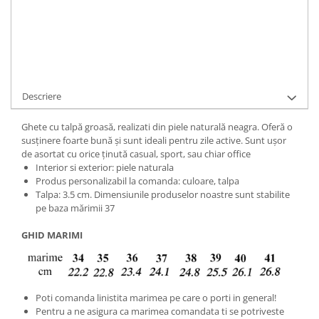
Cod Produs:
LUSY-3-010N-35
Ai nevoie de ajutor?
+40737089722
Cere informatii
Descriere
Ghete cu talpă groasă, realizati din piele naturală neagra. Oferă o
susținere foarte bună și sunt ideali pentru zile active. Sunt ușor
de asortat cu orice ținută casual, sport, sau chiar office
Interior si exterior: piele naturala
Produs personalizabil la comanda: culoare, talpa
Talpa: 3.5 cm. Dimensiunile produselor noastre sunt stabilite
pe baza mărimii 37
GHID MARIMI
Poti comanda linistita marimea pe care o porti in general!
Pentru a ne asigura ca marimea comandata ti se potriveste