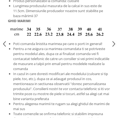
Produs personalizabil la comanda: culoare
Lungimea produsului masurata de la calcai in sus este de
11.5cm. Dimensiunile produselor noastre sunt stabilite pe
baza mărimii 37
GHID MARIMI
Poti comanda linistita marimea pe care o porti in general!
Pentru a ne asigura ca marimea comandata ti se potriveste
pentru modelul ales, dupa ce ai finalizat comanda vei fi
contacatat telefonic de catre un consilier si vei primi indicatiile
de masurare a talpii prin email pentru modelele realizate la
comanda
In cazul in care doresti modificari ale modelului (culoare si tip
piele, toc, etc.), dupa ce ai adaugat produsul in cos,
mentioneaza in sectiunea observatii "doresc personalizarea
produsului". Consilierii nostri te vor contacta telefonic si iti vor
trimite poze cu mostre de piele si tocuri, astfel sa alegi cat mai
bine varianta preferata
Pentru alegerea marimii te rugam sa alegi ghidul de marimi de
mai sus
Toate comenzile se onfirma telefonic si stabilim impreuna