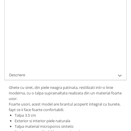
Durata de livrare:
48-72 ore pentru produse stoc sau 5-15 zile
lucratoare pentru produse relizate la comanda sau cu stoc epuizat
ADAUGA IN COS
Cod Produs:
563-2-225-34
Ai nevoie de ajutor?
+40737089722
Cere informatii
Descriere
Ghete cu siret, din piele neagra patinata, restilizati intr-o linie
moderna, cu o talpa suprainaltata realizata din un material foarte
usor.
Foarte usori, acest model are brantul acoperit integral cu burete,
fapt ce ii face foarte confortabili.
Talpa 3.5 cm
Exterior si interior piele naturala
Talpa material microporos sintetic