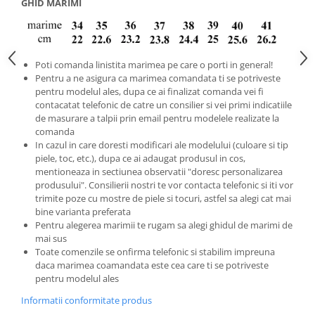
GHID MARIMI
Poti comanda linistita marimea pe care o porti in general!
Pentru a ne asigura ca marimea comandata ti se potriveste
pentru modelul ales, dupa ce ai finalizat comanda vei fi
contacatat telefonic de catre un consilier si vei primi indicatiile
de masurare a talpii prin email pentru modelele realizate la
comanda
In cazul in care doresti modificari ale modelului (culoare si tip
piele, toc, etc.), dupa ce ai adaugat produsul in cos,
mentioneaza in sectiunea observatii "doresc personalizarea
produsului". Consilierii nostri te vor contacta telefonic si iti vor
trimite poze cu mostre de piele si tocuri, astfel sa alegi cat mai
bine varianta preferata
Pentru alegerea marimii te rugam sa alegi ghidul de marimi de
mai sus
Toate comenzile se onfirma telefonic si stabilim impreuna
daca marimea coamandata este cea care ti se potriveste
pentru modelul ales
Informatii conformitate produs