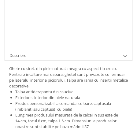
ADAUGA IN COS
Cod Produs:
BRENDA-1-875-36
Ai nevoie de ajutor?
+40737089722
Cere informatii
Descriere
Ghete cu siret, din piele naturala neagra cu aspect tip croco.
Pentru o incaltare mai usoara, ghetel sunt prevazute cu fermoar
pe lateralul interior a piciorului. Talpa are rama cu insertii metalice
decorative
Talpa antiderapanta din cauciuc
Exterior si interior din piele naturala
Produs personalizabil la comanda: culoare, captusala
(imblaniti sau captusiti cu piele)
Lungimea produsului masurata de la calcai in sus este de
14 cm, tocul 6 cm, talpa 1.5 cm. Dimensiunile produselor
noastre sunt stabilite pe baza mărimii 37