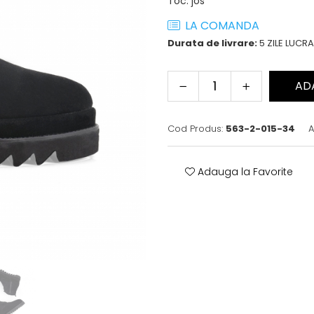
Toc
:
jos
LA COMANDA
Durata de livrare:
5 ZILE LUCR
AD
Cod Produs:
563-2-015-34
A
Adauga la Favorite