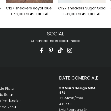
j interior, din piele bronz
C127 sneakers Royal blue velvet bee edititon
C127 sneakers Sugar Gold be
649,00 Lei
499,00 Lei
699,00 Lei
499,00 Lei
SOCIAL
Urmareste-ne in social media
DATE COMERCIALE
SC Mura Design MCA
de Plata
SRL
de Retur
J35/4028/2019
a Produselor
41817193
 de Retur
Liviu Rebreanu 34