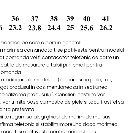
 marimea pe care o porti in general!
a marimea comandata ti se potriveste pentru modelul
izat comanda vei fi contacatat telefonic de catre un
ndicatiile de masurare a talpii prin email pentru
a comanda
 modificari ale modelului (culoare si tip piele, toc,
ugat produsul in cos, mentioneaza in sectiunea
onalizarea produsului". Consilierii nostri te vor
i vor trimite poze cu mostre de piele si tocuri, astfel sa
ianta preferata
ii te rugam sa alegi ghidul de marimi de mai sus
firma telefonic si stabilim impreuna daca marimea
are ti se potriveste pentru modelul ales