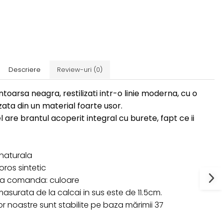
Descriere
Review-uri
(0)
intoarsa neagra, restilizati intr-o linie moderna, cu o
zata din un material foarte usor.
 are brantul acoperit integral cu burete, fapt ce ii
e naturala
ros sintetic
 la comanda: culoare
surata de la calcai in sus este de 11.5cm.
r noastre sunt stabilite pe baza mărimii 37