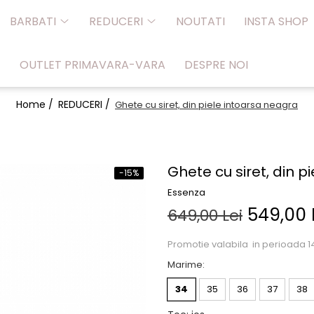
BARBATI
REDUCERI
NOUTATI
INSTA SHOP
OUTLET PRIMAVARA-VARA
DESPRE NOI
Home /
REDUCERI /
Ghete cu siret, din piele intoarsa neagra
Ghete cu siret, din p
-15%
Essenza
549,00 
649,00 Lei
Promotie valabila in perioada 14
Marime
:
34
35
36
37
38