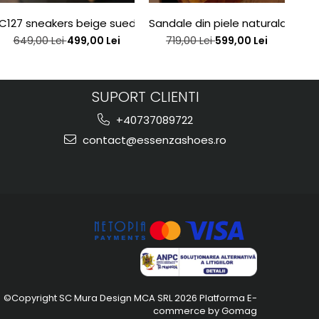
e edition
C127 sneakers beige suede bee
Sandale din piele naturala alba
San
649,00 Lei
499,00 Lei
719,00 Lei
599,00 Lei
SUPORT CLIENTI
+40737089722
contact@essenzashoes.ro
©Copyright SC Mura Design MCA SRL 2026
Platforma E-
commerce by Gomag