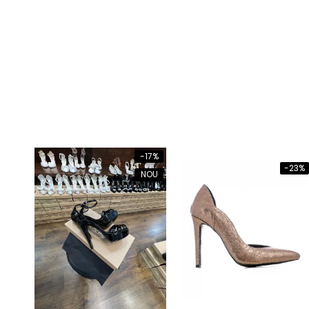
-17%
-23%
NOU