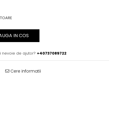
ATOARE
AUGA IN COS
i nevoie de ajutor?
+40737089722
Cere informatii