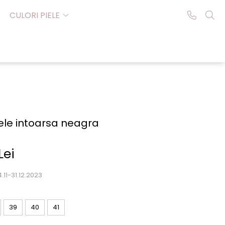
CULORI PIELE
iele intoarsa neagra
Lei
.11-31.12.2023
39
40
41