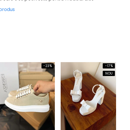
 produs
-23%
-17%
NOU