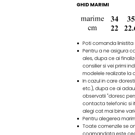
GHID MARIMI
Poti comanda linistita
Pentru a ne asigura c
ales, dupa ce ai final
consilier si vei primi i
modelele realizate l
In cazul in care doresti
etc.), dupa ce ai ada
observatii "doresc pers
contacta telefonic si it
alegi cat mai bine var
Pentru alegerea marim
Toate comenzile se on
coamandata este cea c