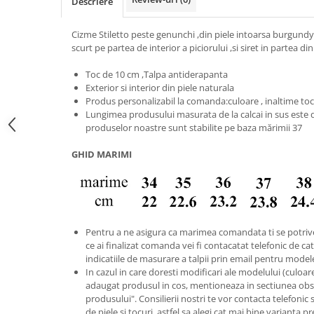
Descriere
Cizme Stiletto peste genunchi ,din piele intoarsa burgundy
scurt pe partea de interior a piciorului ,si siret in partea di
Toc de 10 cm ,Talpa antiderapanta
Exterior si interior din piele naturala
Produs personalizabil la comanda:culoare , inaltime to
Lungimea produsului masurata de la calcai in sus este 
produselor noastre sunt stabilite pe baza mărimii 37
GHID MARIMI
Pentru a ne asigura ca marimea comandata ti se potriv
ce ai finalizat comanda vei fi contacatat telefonic de catr
indicatiile de masurare a talpii prin email pentru model
In cazul in care doresti modificari ale modelului (culoare s
adaugat produsul in cos, mentioneaza in sectiunea obse
produsului". Consilierii nostri te vor contacta telefonic 
de piele si tocuri, astfel sa alegi cat mai bine varianta p