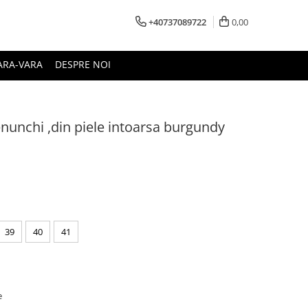
+40737089722
0,00
ARA-VARA
DESPRE NOI
enunchi ,din piele intoarsa burgundy
39
40
41
e