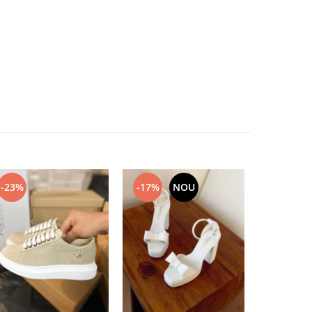
-23%
-17%
NOU
-17%