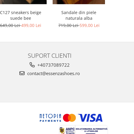
C127 sneakers beige
Sandale din piele
Sandale din
suede bee
naturala alba
platforma
649,00 Lei
499,00 Lei
719,00 Lei
599,00 Lei
749,00 L
SUPORT CLIENTI
+40737089722
contact@essenzashoes.ro