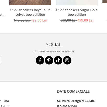
C127 sneakers Royal blue
C127 sneakers Sugar Gold
ele
velvet bee edititon
bee edition
i
649,00 Lei
499,00 Lei
699,00 Lei
499,00 Lei
SOCIAL
Urmareste-ne in social media
DATE COMERCIALE
 Plata
SC Mura Design MCA SRL
e Retur
J35/4028/2019