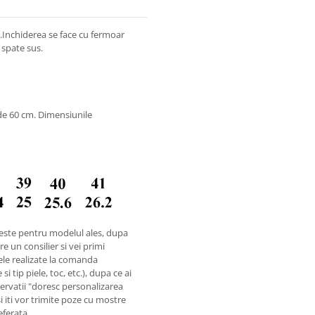
.Inchiderea se face cu fermoar
n spate sus.
c
de 60 cm. Dimensiunile
este pentru modelul ales, dupa
e un consilier si vei primi
ele realizate la comanda
i tip piele, toc, etc.), dupa ce ai
rvatii "doresc personalizarea
si iti vor trimite poze cu mostre
referata