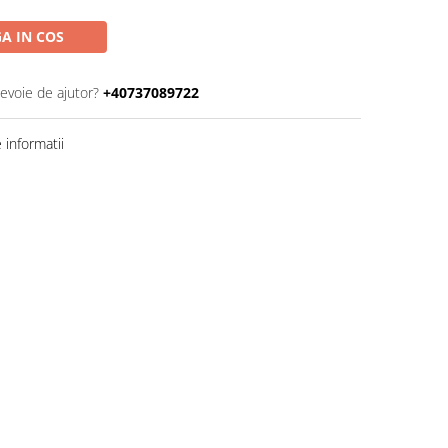
A IN COS
nevoie de ajutor?
+40737089722
informatii