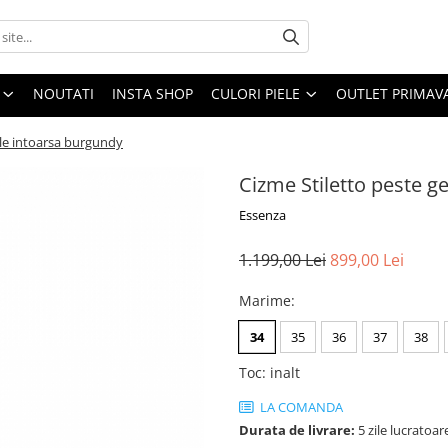
NOUTATI
INSTA SHOP
CULORI PIELE
OUTLET PRIMAV
ele intoarsa burgundy
Cizme Stiletto peste g
Essenza
1.199,00 Lei
899,00 Lei
Marime
:
34
35
36
37
38
Toc
:
inalt
LA COMANDA
Durata de livrare:
5 zile lucratoar