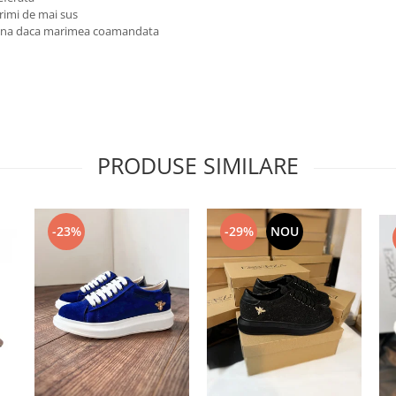
rimi de mai sus
reuna daca marimea coamandata
PRODUSE SIMILARE
-23%
-29%
NOU