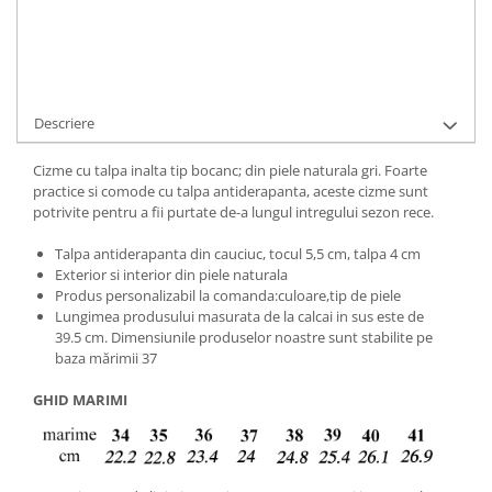
Ai nevoie de ajutor?
+40737089722
Cere informatii
Descriere
Cizme cu talpa inalta tip bocanc; din piele naturala gri. Foarte
practice si comode cu talpa antiderapanta, aceste cizme sunt
potrivite pentru a fii purtate de-a lungul intregului sezon rece.
Talpa antiderapanta din cauciuc, tocul 5,5 cm, talpa 4 cm
Exterior si interior din piele naturala
Produs personalizabil la comanda:culoare,tip de piele
Lungimea produsului masurata de la calcai in sus este de
39.5 cm. Dimensiunile produselor noastre sunt stabilite pe
baza mărimii 37
GHID MARIMI