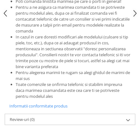
Poti comanda linistita marimea pe care o porti in general!
Pentru a ne asigura ca marimea comandata ti se potriveste
pentru modelul ales, dupa ce ai finalizat comanda vei fi
contacatat telefonic de catre un consilier si vei primi indicatiile
de masurare a talpii prin email pentru modelele realizate la
comanda
In cazul in care doresti modificari ale modelului (culoare si tip
piele, toc, etc.), dupa ce ai adaugat produsul in cos,
mentioneaza in sectiunea observatii "doresc personalizarea
produsului". Consilierii nostri te vor contacta telefonic si iti vor
trimite poze cu mostre de piele si tocuri, astfel sa alegi cat mai
bine varianta preferata
Pentru alegerea marimii te rugam sa alegi ghidul de marimi de
mai sus
Toate comenzile se onfirma telefonic si stabilim impreuna
daca marimea coamandata este cea care ti se potriveste
pentru modelul ales
Informatii conformitate produs
Review-uri
(0)