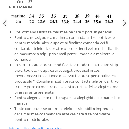
mărimii 37
GHID MARIMI
Poti comanda linistita marimea pe care o porti in general!
Pentru a ne asigura ca marimea comandata ti se potriveste
pentru modelul ales, dupa ce ai finalizat comanda vei fi
contacatat telefonic de catre un consilier si vei primi indicatiile
de masurare a talpii prin email pentru modelele realizate la
comanda
In cazul in care doresti modificari ale modelului (culoare si tip
piele, toc, etc.), dupa ce ai adaugat produsul in cos,
mentioneaza in sectiunea observatii "doresc personalizarea
produsului". Consilierii nostri te vor contacta telefonic si iti vor
trimite poze cu mostre de piele si tocuri, astfel sa alegi cat mai
bine varianta preferata
Pentru alegerea marimii te rugam sa alegi ghidul de marimi de
mai sus
Toate comenzile se onfirma telefonic si stabilim impreuna
daca marimea coamandata este cea care ti se potriveste
pentru modelul ales
Informatii conformitate produs