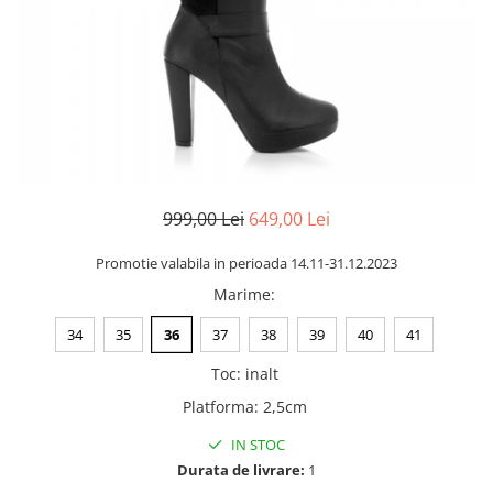
Negru
GENTI
Mov
Posete
Rucsac
Visiniu
Plic
Maro
Saculet
Albastru
Borsete
999,00 Lei
649,00 Lei
Promotie valabila in perioada 14.11-31.12.2023
Marime
:
34
35
36
37
38
39
40
41
Toc
:
inalt
Platforma
:
2,5cm
IN STOC
Durata de livrare:
1