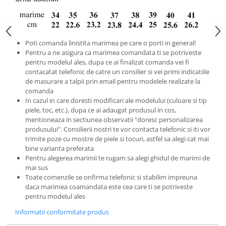
Poti comanda linistita marimea pe care o porti in general!
Pentru a ne asigura ca marimea comandata ti se potriveste
pentru modelul ales, dupa ce ai finalizat comanda vei fi
contacatat telefonic de catre un consilier si vei primi indicatiile
de masurare a talpii prin email pentru modelele realizate la
comanda
In cazul in care doresti modificari ale modelului (culoare si tip
piele, toc, etc.), dupa ce ai adaugat produsul in cos,
mentioneaza in sectiunea observatii "doresc personalizarea
produsului". Consilierii nostri te vor contacta telefonic si iti vor
trimite poze cu mostre de piele si tocuri, astfel sa alegi cat mai
bine varianta preferata
Pentru alegerea marimii te rugam sa alegi ghidul de marimi de
mai sus
Toate comenzile se onfirma telefonic si stabilim impreuna
daca marimea coamandata este cea care ti se potriveste
pentru modelul ales
Informatii conformitate produs