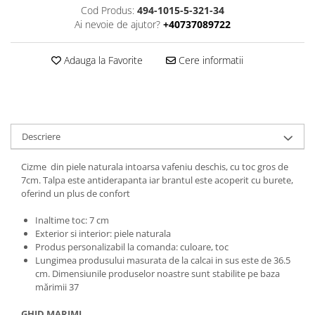
Cod Produs:
494-1015-5-321-34
Ai nevoie de ajutor?
+40737089722
Adauga la Favorite
Cere informatii
Descriere
Cizme din piele naturala intoarsa vafeniu deschis, cu toc gros de
7cm. Talpa este antiderapanta iar brantul este acoperit cu burete,
oferind un plus de confort
Inaltime toc: 7 cm
Exterior si interior: piele naturala
Produs personalizabil la comanda: culoare, toc
Lungimea produsului masurata de la calcai in sus este de 36.5
cm. Dimensiunile produselor noastre sunt stabilite pe baza
mărimii 37
GHID MARIMI