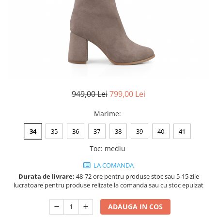
Negru
GENTI
Mov
Posete
Rucsac
Visiniu
Plic
Maro
Saculet
Albastru
Borsete
949,00 Lei
799,00 Lei
Marime
:
34
35
36
37
38
39
40
41
Toc
:
mediu
LA COMANDA
Durata de livrare:
48-72 ore pentru produse stoc sau 5-15 zile
lucratoare pentru produse relizate la comanda sau cu stoc epuizat
ADAUGA IN COS