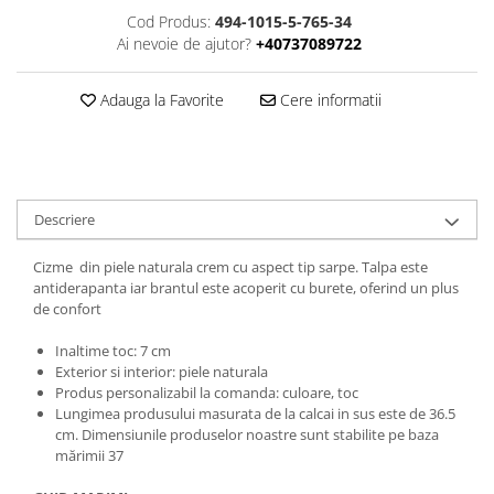
Cod Produs:
494-1015-5-765-34
Ai nevoie de ajutor?
+40737089722
Adauga la Favorite
Cere informatii
Descriere
Cizme din piele naturala crem cu aspect tip sarpe. Talpa este
antiderapanta iar brantul este acoperit cu burete, oferind un plus
de confort
Inaltime toc: 7 cm
Exterior si interior: piele naturala
Produs personalizabil la comanda: culoare, toc
Lungimea produsului masurata de la calcai in sus este de 36.5
cm. Dimensiunile produselor noastre sunt stabilite pe baza
mărimii 37