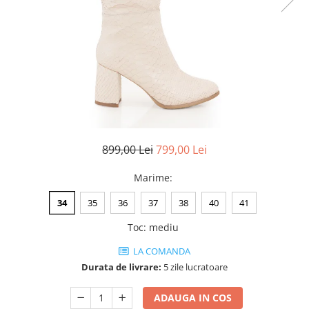
Negru
GENTI
Mov
Posete
Rucsac
Visiniu
Plic
Maro
Saculet
Albastru
Borsete
899,00 Lei
799,00 Lei
Marime
:
34
35
36
37
38
40
41
Toc
:
mediu
LA COMANDA
Durata de livrare:
5 zile lucratoare
ADAUGA IN COS