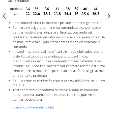
GHID MARIMI
Poti comanda linistita marimea pe care o porti in general!
Pentru a ne asigura ca marimea comandata ti se potriveste
pentru modelul ales, dupa ce ai finalizat comanda vei fi
contacatat telefonic de catre un consilier si vei primi indicatiile
de masurare a talpii prin email pentru modelele realizate la
comanda
In cazul in care doresti modificari ale modelului (culoare si tip
piele, toc, etc.), dupa ce ai adaugat produsul in cos,
mentioneaza in sectiunea observatii "doresc personalizarea
produsului". Consilierii nostri te vor contacta telefonic si iti vor
trimite poze cu mostre de piele si tocuri, astfel sa alegi cat mai
bine varianta preferata
Pentru alegerea marimii te rugam sa alegi ghidul de marimi de
mai sus
Toate comenzile se onfirma telefonic si stabilim impreuna
daca marimea coamandata este cea care ti se potriveste
pentru modelul ales
Informatii conformitate produs