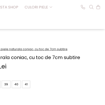
NSTA SHOP
CULORI PIELE
piele naturala coniac, cu toc de 7cm subtire
rala coniac, cu toc de 7cm subtire
Lei
39
40
41