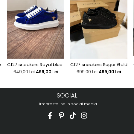
j interior, din piele bronz
C127 sneakers Royal blue velvet bee edititon
C127 sneakers Sugar Gold be
649,00 Lei
499,00 Lei
699,00 Lei
499,00 Lei
SOCIAL
Urmareste-ne in social media