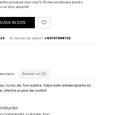
ntru produse stoc sau 5-15 zile lucratoare pentru
u cu stoc epuizat
AUGA IN COS
-34
Ai nevoie de ajutor?
+40737089722
escriere
Review-uri
(0)
ac, cu toc de 7cm subtire. Talpa este antiderapanta iar
e, oferind un plus de confort
le naturala
 la comanda: culoare, toc