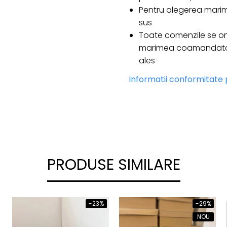
Pentru alegerea marim
sus
Toate comenzile se on
marimea coamandata e
ales
Informatii conformitate
PRODUSE SIMILARE
-23%
-29%
NOU