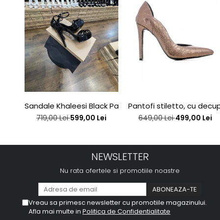
Sandale Khaleesi Black Patent
Pantofi stiletto, cu decupa
719,00 Lei
599,00 Lei
649,00 Lei
499,00 Lei
NEWSLETTER
Nu rata ofertele si promotiile noastre
Vreau sa primesc newsletter cu promotiile magazinului.
Afla mai multe in
Politica de Confidentialitate