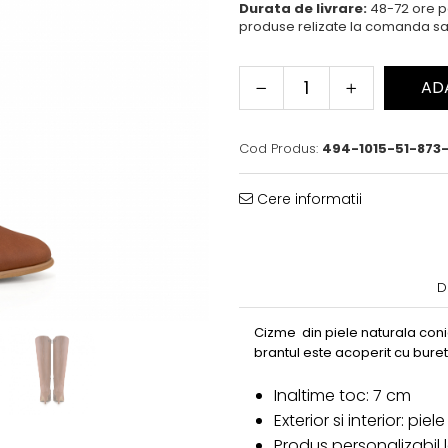
Durata de livrare:
48-72 ore pe
produse relizate la comanda sa
AD
Cod Produs:
494-1015-51-873
Cere informatii
D
Cizme din piele naturala coni
brantul este acoperit cu buret
Inaltime toc: 7 cm
Exterior si interior: pie
Produs personalizabil