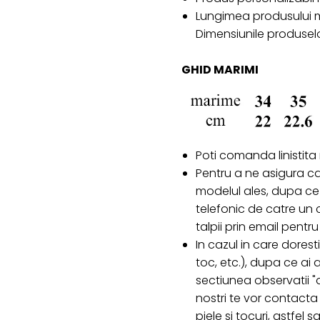
Lungimea produsului m
Dimensiunile produselo
GHID MARIMI
Poti comanda linistita
Pentru a ne asigura c
modelul ales, dupa ce 
telefonic de catre un c
talpii prin email pent
In cazul in care doresti
toc, etc.), dupa ce ai
sectiunea observatii "d
nostri te vor contacta 
piele si tocuri, astfel