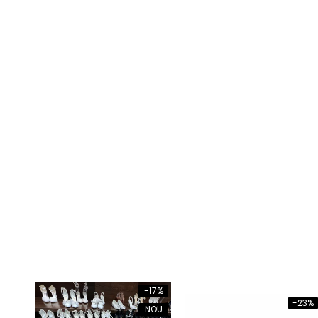
-17%
-23%
NOU