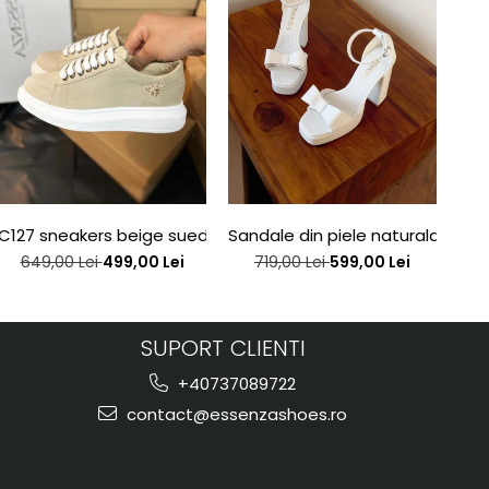
e edition
C127 sneakers beige suede bee
Sandale din piele naturala alba
San
649,00 Lei
499,00 Lei
719,00 Lei
599,00 Lei
SUPORT CLIENTI
+40737089722
contact@essenzashoes.ro