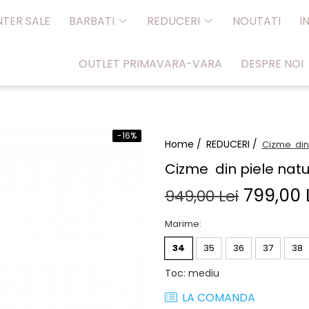
NTER SALE
BARBATI
REDUCERI
NOUTATI
I
OUTLET PRIMAVARA-VARA
DESPRE NOI
-16%
Home /
REDUCERI /
Cizme din 
Cizme din piele natu
799,00 
949,00 Lei
Marime
:
34
35
36
37
38
Toc
:
mediu
LA COMANDA