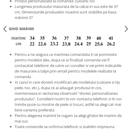
Produs personalizabil la comanda: culoare, toc
Lungimea produsului masurata de la calcai in sus este de 37
cm. Dimensiunile produselor noastre sunt stabilite pe baza
mărimii 37
GHID MARIMI
Pentru a ne asigura ca marimea comandata ti se potriveste
pentru modelul ales, dupa ce ai finalizat comanda vei fi
contacatat telefonic de catre un consilier si vei primi indicatiile
de masurare a talpii prin email pentru modelele realizate la
comanda
In cazul in care doresti modificari ale modelului (culoare si tip
piele, toc, etc.), dupa ce ai adaugat produsul in cos,
mentioneaza in sectiunea observatii "doresc personalizarea
produsului". Consilierii nostri te vor contacta telefonic si iti vor
trimite poze cu mostre de piele si tocuri, astfel sa alegi cat mai
bine varianta preferata
Pentru alegerea marimii te rugam sa alegi ghidul de marimi de
mai sus
Toate comenzile se onfirma telefonic si stabilim impreuna