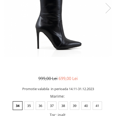
Negru
GENTI
Mov
Posete
Rucsac
Visiniu
Plic
Maro
Saculet
Albastru
Borsete
999,00 Lei
699,00 Lei
Promotie valabila in perioada 14.11-31.12.2023
Marime
:
34
35
36
37
38
39
40
41
Toc
:
inalt