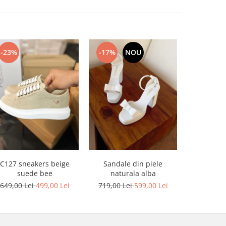
-23%
-17%
NOU
-17%
C127 sneakers beige
Sandale din piele
Sandale din
suede bee
naturala alba
platforma
649,00 Lei
499,00 Lei
719,00 Lei
599,00 Lei
749,00 L