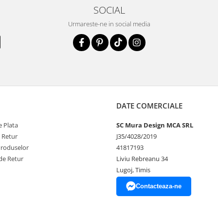
SOCIAL
Urmareste-ne in social media
DATE COMERCIALE
 Plata
SC Mura Design MCA SRL
e Retur
J35/4028/2019
Produselor
41817193
de Retur
Liviu Rebreanu 34
Lugoj, Timis
Contacteaza-ne