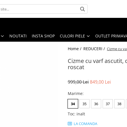
NOUTATI
INSTA SHOP
CULORI PIELE
OUTLET PRIMAV
Home /
REDUCERI /
Cizme cu var
Cizme cu varf ascutit,
roscat
999,00 Lei
849,00 Lei
Marime
:
34
35
36
37
38
Toc
:
inalt
LA COMANDA