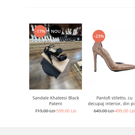
-17%
NOU
-23%
Sandale Khaleesi Black
Pantofi stiletto, cu
Patent
decupaj interior, din pi
bronz
719,00 Lei
599,00 Lei
649,00 Lei
499,00 Le