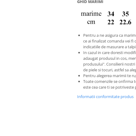
GHID MARIMI
Pentru a ne asigura ca marim
ce ai finalizat comanda vei fi 
indicatiile de masurare a tal
In cazul in care doresti modific
adaugat produsul in cos, men
produsului". Consilierii nostri
de piele si tocuri, astfel sa a
Pentru alegerea marimii te ru
Toate comenzile se onfirma 
este cea care ti se potriveste
Informatii conformitate produs