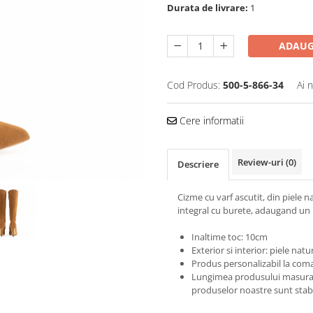
Durata de livrare:
1
ADAUG
Cod Produs:
500-5-866-34
Ai 
Cere informatii
Review-uri
(0)
Descriere
Cizme cu varf ascutit, din piele 
integral cu burete, adaugand un 
Inaltime toc: 10cm
Exterior si interior: piele natu
Produs personalizabil la coma
Lungimea produsului masurata
produselor noastre sunt stabi