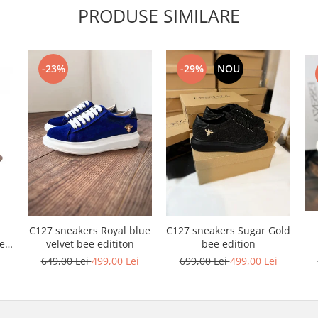
PRODUSE SIMILARE
-23%
-29%
NOU
C127 sneakers Royal blue
C127 sneakers Sugar Gold
ele
velvet bee edititon
bee edition
i
649,00 Lei
499,00 Lei
699,00 Lei
499,00 Lei