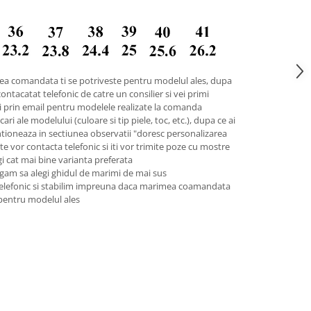
ea comandata ti se potriveste pentru modelul ales, dupa
contacatat telefonic de catre un consilier si vei primi
pii prin email pentru modelele realizate la comanda
ari ale modelului (culoare si tip piele, toc, etc.), dupa ce ai
tioneaza in sectiunea observatii "doresc personalizarea
 te vor contacta telefonic si iti vor trimite poze cu mostre
legi cat mai bine varianta preferata
gam sa alegi ghidul de marimi de mai sus
telefonic si stabilim impreuna daca marimea coamandata
 pentru modelul ales