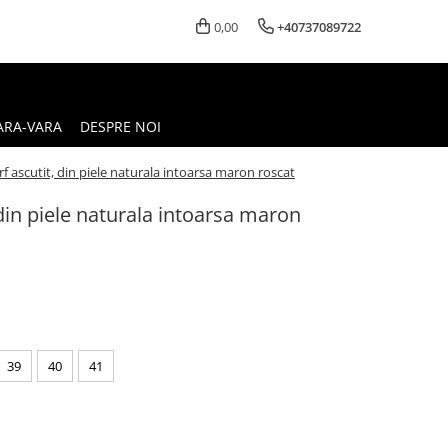
0,00
+40737089722
ARA-VARA
DESPRE NOI
f ascutit, din piele naturala intoarsa maron roscat
 din piele naturala intoarsa maron
39
40
41