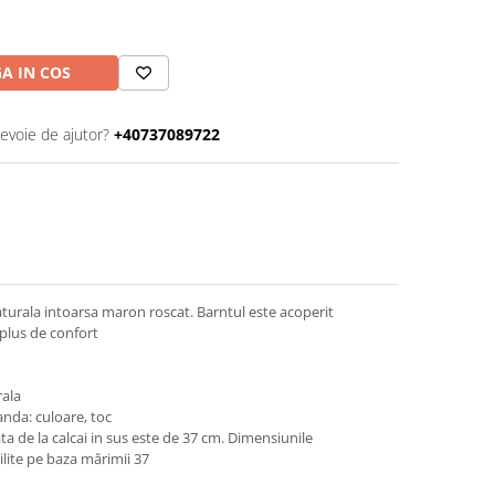
A IN COS
nevoie de ajutor?
+40737089722
naturala intoarsa maron roscat. Barntul este acoperit
plus de confort
rala
nda: culoare, toc
 de la calcai in sus este de 37 cm. Dimensiunile
lite pe baza mărimii 37