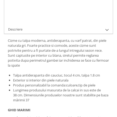
Ai nevoie de ajutor?
+40737089722
Cere informatii
Descriere
Cizme cu talpa moderna, antiderapanta, cu varf patrat, din piele
naturala gri. Foarte practice si comode, aceste cizme sunt
potrivite pentru a fi purtate de-a lungul intregului sezon rece.
Sunt captusite pe interior cu blana, siretul permite reglarea
potivita dupa perimetrul gambei iar inchiderea se face cu fermoar
la spate
Talpa antiderapanta din cauciuc, tocul 4 cm, talpa 1.8 cm
Exterior si interior din piele naturala
Produs personalizabil la comanda:culoare,tip de piele
Lungimea produsului masurata de la calcai in sus este de
38 cm. Dimensiunile produselor noastre sunt stabilite pe baza
mărimii 37
GHID MARIMI