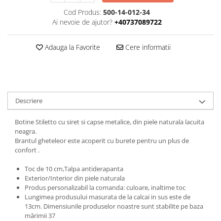
Cod Produs:
500-14-012-34
Ai nevoie de ajutor?
+40737089722
Adauga la Favorite
Cere informatii
Descriere
Botine Stiletto cu siret si capse metalice, din piele naturala lacuita
neagra.
Brantul gheteleor este acoperit cu burete pentru un plus de
confort .
Toc de 10 cm,Talpa antiderapanta
Exterior/Interior din piele naturala
Produs personalizabil la comanda: culoare, inaltime toc
Lungimea produsului masurata de la calcai in sus este de
13cm. Dimensiunile produselor noastre sunt stabilite pe baza
mărimii 37