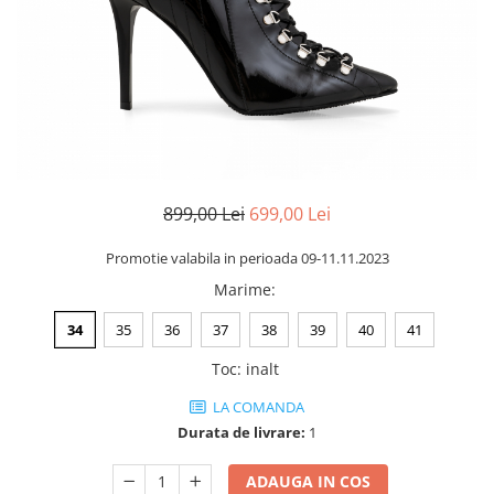
Negru
GENTI
Mov
Posete
Rucsac
Visiniu
Plic
Maro
Saculet
Albastru
Borsete
899,00 Lei
699,00 Lei
Promotie valabila in perioada 09-11.11.2023
Marime
:
34
35
36
37
38
39
40
41
Toc
:
inalt
LA COMANDA
Durata de livrare:
1
ADAUGA IN COS