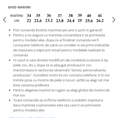
GHID MARIMI
Poti comanda linistita marimea pe care o porti in general!
Pentru a ne asigura ca marimea comandata ti se potriveste
pentru modelul ales, dupa ce ai finalizat comanda vei fi
contacatat telefonic de catre un consilier si vei primi indicatiile
de masurare a talpii prin email pentru modelele realizate la
comanda
In cazul in care doresti modificari ale modelului (culoare si tip
piele, toc, etc.), dupa ce ai adaugat produsul in cos,
mentioneaza in sectiunea observatii "doresc personalizarea
produsului". Consilierii nostri te vor contacta telefonic si iti vor
trimite poze cu mostre de piele si tocuri, astfel sa alegi cat mai
bine varianta preferata
Pentru alegerea marimii te rugam sa alegi ghidul de marimi de
mai sus
Toate comenzile se onfirma telefonic si stabilim impreuna
daca marimea coamandata este cea care ti se potriveste
pentru modelul ales