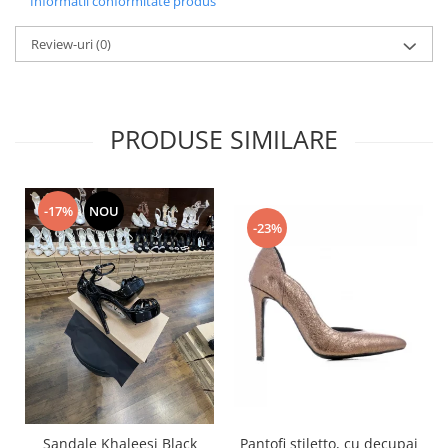
Informatii conformitate produs
Review-uri
(0)
PRODUSE SIMILARE
-17%
NOU
-23%
Pantofi stiletto, cu decupaj
Sandale Khaleesi Black