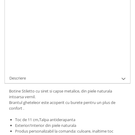
LA COMANDA
Durata de livrare:
5 zile lucratoare
ADAUGA IN COS
Cod Produs:
500-14-694-34
Ai nevoie de ajutor?
+40737089722
Cere informatii
Descriere
Botine Stiletto cu siret si capse metalice, din piele naturala
intoarsa vernil.
Brantul gheteleor este acoperit cu burete pentru un plus de
confort .
Toc de 11 cm,Talpa antiderapanta
Exterior/Interior din piele naturala
Produs personalizabil la comanda: culoare, inaltime toc