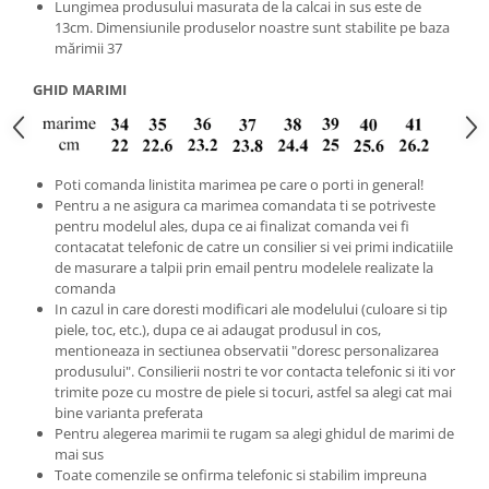
Lungimea produsului masurata de la calcai in sus este de
13cm. Dimensiunile produselor noastre sunt stabilite pe baza
mărimii 37
GHID MARIMI
Poti comanda linistita marimea pe care o porti in general!
Pentru a ne asigura ca marimea comandata ti se potriveste
pentru modelul ales, dupa ce ai finalizat comanda vei fi
contacatat telefonic de catre un consilier si vei primi indicatiile
de masurare a talpii prin email pentru modelele realizate la
comanda
In cazul in care doresti modificari ale modelului (culoare si tip
piele, toc, etc.), dupa ce ai adaugat produsul in cos,
mentioneaza in sectiunea observatii "doresc personalizarea
produsului". Consilierii nostri te vor contacta telefonic si iti vor
trimite poze cu mostre de piele si tocuri, astfel sa alegi cat mai
bine varianta preferata
Pentru alegerea marimii te rugam sa alegi ghidul de marimi de
mai sus
Toate comenzile se onfirma telefonic si stabilim impreuna