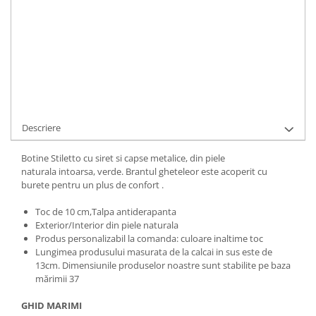
ADAUGA IN COS
Cod Produs:
500-14-123-34
Ai nevoie de ajutor?
+40737089722
Cere informatii
Descriere
Botine Stiletto cu siret si capse metalice, din piele
naturala intoarsa, verde. Brantul gheteleor este acoperit cu
burete pentru un plus de confort .
Toc de 10 cm,Talpa antiderapanta
Exterior/Interior din piele naturala
Produs personalizabil la comanda: culoare inaltime toc
Lungimea produsului masurata de la calcai in sus este de
13cm. Dimensiunile produselor noastre sunt stabilite pe baza
mărimii 37
GHID MARIMI