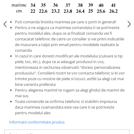
Poti comanda linistita marimea pe care o porti in general!
Pentru a ne asigura ca marimea comandata ti se potriveste
pentru modelul ales, dupa ce ai finalizat comanda vei fi
contacatat telefonic de catre un consilier si vei primi indicatiile
de masurare a talpii prin email pentru modelele realizate la
comanda
In cazul in care doresti modificari ale modelului (culoare si tip
piele, toc, etc.), dupa ce ai adaugat produsul in cos,
mentioneaza in sectiunea observatii "doresc personalizarea
produsului". Consilierii nostri te vor contacta telefonic si iti vor
trimite poze cu mostre de piele si tocuri, astfel sa alegi cat mai
bine varianta preferata
Pentru alegerea marimii te rugam sa alegi ghidul de marimi de
mai sus
Toate comenzile se onfirma telefonic si stabilim impreuna
daca marimea coamandata este cea care ti se potriveste
pentru modelul ales
Informatii conformitate produs