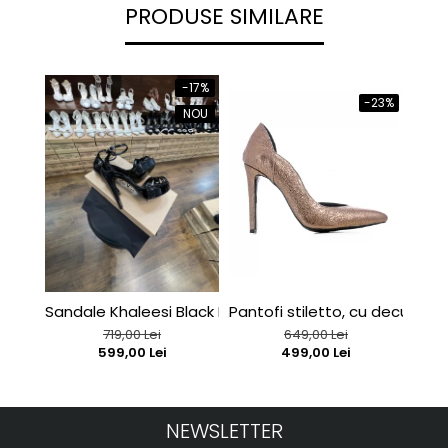
PRODUSE SIMILARE
-17%
-23%
NOU
Sandale Khaleesi Black Patent
Pantofi stiletto, cu decupaj in
C127
719,00 Lei
649,00 Lei
599,00 Lei
499,00 Lei
NEWSLETTER