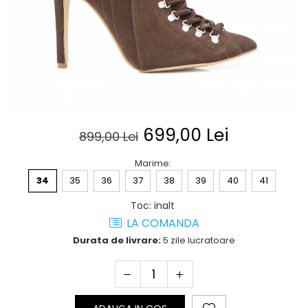
Posete
Mov
Rucsac
Visiniu
Plic
Maro
Saculet
Albastru
Borsete
699,00 Lei
899,00 Lei
Marime
:
34
35
36
37
38
39
40
41
Toc
:
inalt
LA COMANDA
Durata de livrare:
5 zile lucratoare