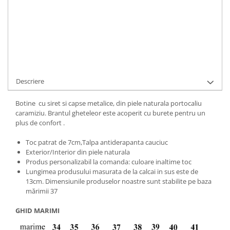
Cod Produs:
494-500-14-818-34
Ai nevoie de ajutor?
+40737089722
Cere informatii
Descriere
Botine cu siret si capse metalice, din piele naturala portocaliu
caramiziu. Brantul gheteleor este acoperit cu burete pentru un
plus de confort .
Toc patrat de 7cm,Talpa antiderapanta cauciuc
Exterior/Interior din piele naturala
Produs personalizabil la comanda: culoare inaltime toc
Lungimea produsului masurata de la calcai in sus este de
13cm. Dimensiunile produselor noastre sunt stabilite pe baza
mărimii 37
GHID MARIMI