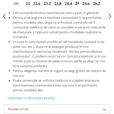
Poti comanda linistita marimea pe care o porti in general!
Pentru a ne asigura ca marimea comandata ti se potriveste
pentru modelul ales, dupa ce ai finalizat comanda vei fi
contacatat telefonic de catre un consilier si vei primi indicatiile
de masurare a talpii prin email pentru modelele realizate la
comanda
In cazul in care doresti modificari ale modelului (culoare si tip
piele, toc, etc.), dupa ce ai adaugat produsul in cos,
mentioneaza in sectiunea observatii "doresc personalizarea
produsului". Consilierii nostri te vor contacta telefonic si iti vor
trimite poze cu mostre de piele si tocuri, astfel sa alegi cat mai
bine varianta preferata
Pentru alegerea marimii te rugam sa alegi ghidul de marimi de
mai sus
Toate comenzile se onfirma telefonic si stabilim impreuna
daca marimea coamandata este cea care ti se potriveste
pentru modelul ales
Informatii conformitate produs
Review-uri
(0)