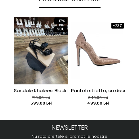
-17%
-23%
NOU
Sandale Khaleesi Black Patent
Pantofi stiletto, cu decupaj in
C127
719,00 Lei
649,00 Lei
599,00 Lei
499,00 Lei
NEWSLETTER
Nu rata ofertele si promotiile noastre