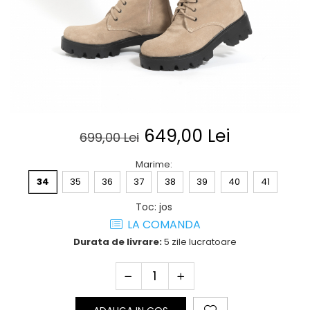
Posete
Mov
Rucsac
Visiniu
Plic
Maro
Saculet
Albastru
Borsete
649,00 Lei
699,00 Lei
Marime
:
34
35
36
37
38
39
40
41
Toc
:
jos
LA COMANDA
Durata de livrare:
5 zile lucratoare