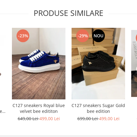
PRODUSE SIMILARE
-23%
-29%
NOU
C127 sneakers Royal blue
C127 sneakers Sugar Gold
ele
velvet bee edititon
bee edition
i
649,00 Lei
499,00 Lei
699,00 Lei
499,00 Lei