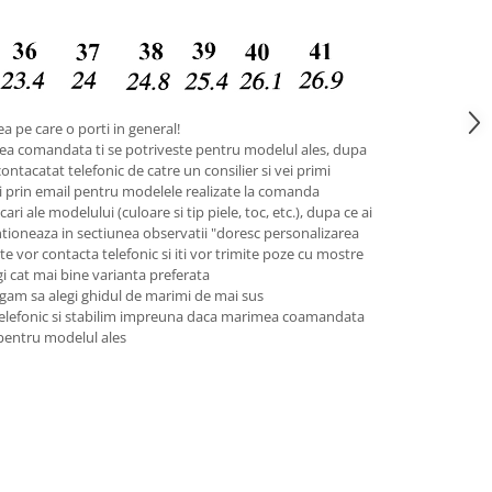
a pe care o porti in general!
ea comandata ti se potriveste pentru modelul ales, dupa
contacatat telefonic de catre un consilier si vei primi
pii prin email pentru modelele realizate la comanda
ari ale modelului (culoare si tip piele, toc, etc.), dupa ce ai
tioneaza in sectiunea observatii "doresc personalizarea
 te vor contacta telefonic si iti vor trimite poze cu mostre
legi cat mai bine varianta preferata
gam sa alegi ghidul de marimi de mai sus
telefonic si stabilim impreuna daca marimea coamandata
 pentru modelul ales