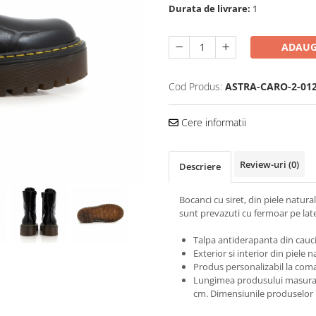
Durata de livrare:
1
ADAUG
Cod Produs:
ASTRA-CARO-2-012
Cere informatii
Review-uri
(0)
Descriere
Bocanci cu siret, din piele natura
sunt prevazuti cu fermoar pe later
Talpa antiderapanta din cauc
Exterior si interior din piele n
Produs personalizabil la coman
Lungimea produsului masurata 
cm. Dimensiunile produselor n