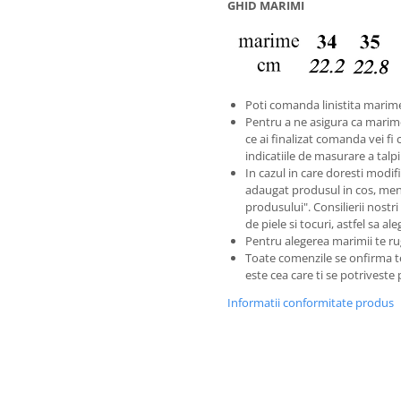
GHID MARIMI
Poti comanda linistita marime
Pentru a ne asigura ca marim
ce ai finalizat comanda vei fi 
indicatiile de masurare a tal
In cazul in care doresti modific
adaugat produsul in cos, men
produsului". Consilierii nostri
de piele si tocuri, astfel sa a
Pentru alegerea marimii te ru
Toate comenzile se onfirma 
este cea care ti se potriveste
Informatii conformitate produs