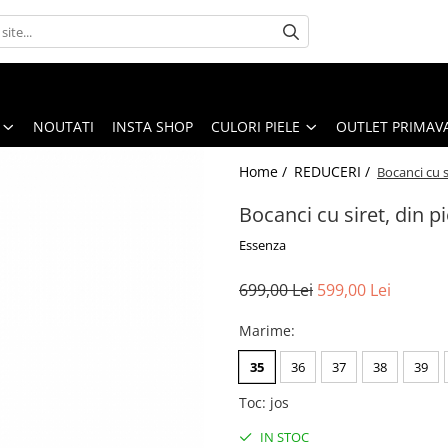
NOUTATI
INSTA SHOP
CULORI PIELE
OUTLET PRIMAV
Home /
REDUCERI /
Bocanci cu s
Bocanci cu siret, din p
Essenza
699,00 Lei
599,00 Lei
Marime
:
35
36
37
38
39
Toc
:
jos
IN STOC