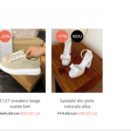
-23%
-17%
NOU
-17%
C127 sneakers beige
Sandale din piele
Sandale din
suede bee
naturala alba
platforma
649,00 Lei
499,00 Lei
719,00 Lei
599,00 Lei
749,00 L