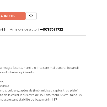
A IN COS
-35
Ai nevoie de ajutor?
+40737089722
la neagra lacuita. Pentru o incaltare mai usoara, bocancii
alul interior a piciorului.
iuc
aturala
da: culoare,captusala (imblaniti sau captusiti cu piele )
de la calcai in sus este de 15.5 cm, tocul 5,5 cm, talpa 3.5
oastre sunt stabilite pe baza mărimii 37