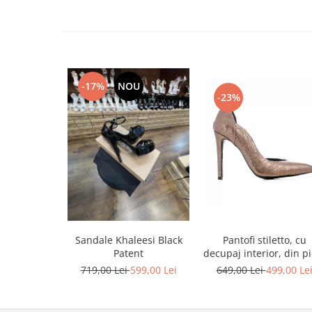
-17%
NOU
-23%
Sandale Khaleesi Black
Pantofi stiletto, cu
Patent
decupaj interior, din pi
bronz
719,00 Lei
599,00 Lei
649,00 Lei
499,00 Le