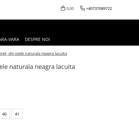
0,00
+40737089722
ARA-VARA
DESPRE NOI
iret, din piele naturala neagra lacuita
iele naturala neagra lacuita
40
41