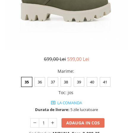
Negru
GENTI
Mov
Posete
Rucsac
Visiniu
Plic
Maro
Saculet
Albastru
Borsete
699,00 Lei
599,00 Lei
Marime
:
35
36
37
38
39
40
41
Toc
:
jos
LA COMANDA
Durata de livrare:
5 zile lucratoare
ADAUGA IN COS