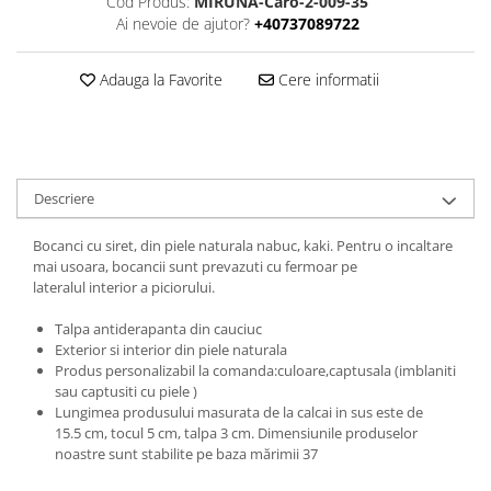
Cod Produs:
MIRUNA-Caro-2-009-35
Ai nevoie de ajutor?
+40737089722
Adauga la Favorite
Cere informatii
Descriere
Bocanci cu siret, din piele naturala nabuc, kaki. Pentru o incaltare
mai usoara, bocancii sunt prevazuti cu fermoar pe
lateralul interior a piciorului.
Talpa antiderapanta din cauciuc
Exterior si interior din piele naturala
Produs personalizabil la comanda:culoare,captusala (imblaniti
sau captusiti cu piele )
Lungimea produsului masurata de la calcai in sus este de
15.5 cm, tocul 5 cm, talpa 3 cm. Dimensiunile produselor
noastre sunt stabilite pe baza mărimii 37