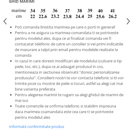
GHID MARIMI
Poti comanda linistita marimea pe care o porti in general!
Pentru a ne asigura ca marimea comandata ti se potriveste
pentru modelul ales, dupa ce ai finalizat comanda vei fi
contacatat telefonic de catre un consilier si vei primi indicatiile
de masurare a talpii prin email pentru modelele realizate la
comanda
In cazul in care doresti modificari ale modelului (culoare si tip
piele, toc, etc.), dupa ce ai adaugat produsul in cos,
mentioneaza in sectiunea observatii "doresc personalizarea
produsului". Consilierii nostri te vor contacta telefonic si iti vor
trimite poze cu mostre de piele si tocuri, astfel sa alegi cat mai
bine varianta preferata
Pentru alegerea marimii te rugam sa alegi ghidul de marimi de
mai sus
Toate comenzile se onfirma telefonic si stabilim impreuna
daca marimea coamandata este cea care ti se potriveste
pentru modelul ales
Informatii conformitate produs