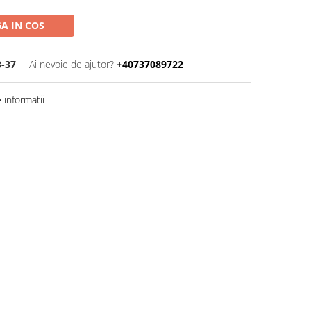
A IN COS
-37
Ai nevoie de ajutor?
+40737089722
informatii