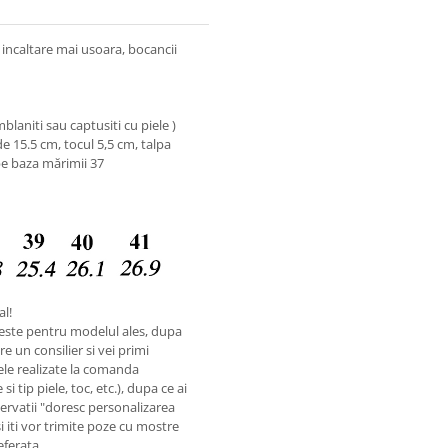
o incaltare mai usoara, bocancii
laniti sau captusiti cu piele )
e 15.5 cm, tocul 5,5 cm, talpa
pe baza mărimii 37
al!
este pentru modelul ales, dupa
e un consilier si vei primi
ele realizate la comanda
i tip piele, toc, etc.), dupa ce ai
rvatii "doresc personalizarea
si iti vor trimite poze cu mostre
referata