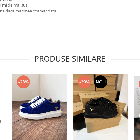
rimi de mai sus
reuna daca marimea coamandata
PRODUSE SIMILARE
-23%
-29%
NOU