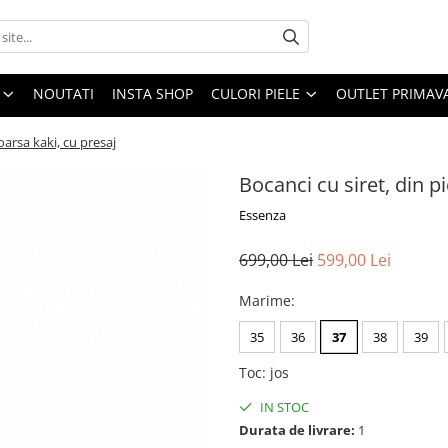
NOUTATI
INSTA SHOP
CULORI PIELE
OUTLET PRIMAV
oarsa kaki, cu presaj
Bocanci cu siret, din p
Essenza
699,00 Lei
599,00 Lei
Marime
:
35
36
37
38
39
Toc
:
jos
IN STOC
Durata de livrare:
1