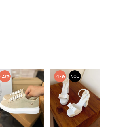
-23%
-17%
NOU
-17%