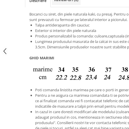
Descriere
Bocanci cu siret, din piele naturala kaki, cu presaj. Pentru 
sunt prevazuti cu fermoar pe lateralul interior a piciorului.
Talpa antiderapanta din cauciuc
Exterior si interior din piele naturala
Produs personalizabil la comanda: culoare,captusala (imb
Lungimea produsului masurata de la calcai in sus este d
3.5cm. Dimensiunile produselor noastre sunt stabilite 
GHID MARIMI
Poti comanda linistita marimea pe care o porti in gener
Pentru a ne asigura ca marimea comandata ti se potriv
ce ai finalizat comanda vei fi contacatat telefonic de catr
indicatiile de masurare a talpii prin email pentru model
In cazul in care doresti modificari ale modelului (culoare s
adaugat produsul in cos, mentioneaza in sectiunea obse
produsului". Consilierii nostri te vor contacta telefonic 
de piele si tocuri, astfel sa alegi cat mai bine varianta p