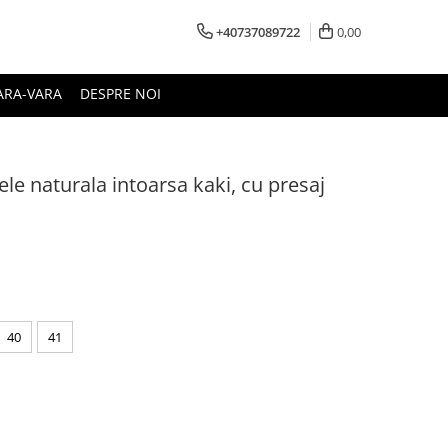
+40737089722
0,00
ARA-VARA
DESPRE NOI
iele naturala intoarsa kaki, cu presaj
40
41