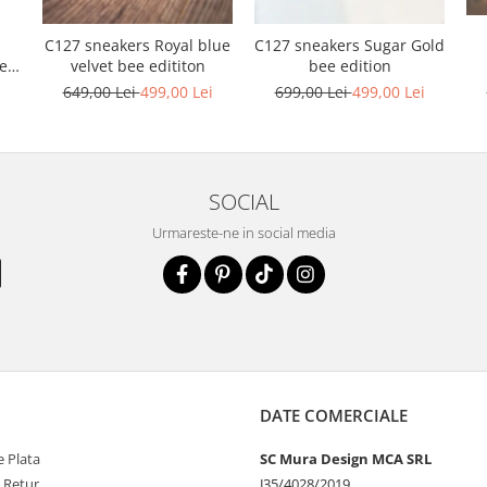
C127 sneakers Royal blue
C127 sneakers Sugar Gold
ele
velvet bee edititon
bee edition
i
649,00 Lei
499,00 Lei
699,00 Lei
499,00 Lei
SOCIAL
Urmareste-ne in social media
DATE COMERCIALE
 Plata
SC Mura Design MCA SRL
e Retur
J35/4028/2019