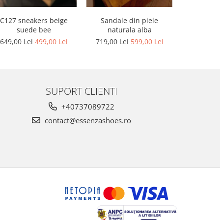
C127 sneakers beige
Sandale din piele
Sandale din
suede bee
naturala alba
platforma
649,00 Lei
499,00 Lei
719,00 Lei
599,00 Lei
749,00 L
SUPORT CLIENTI
+40737089722
contact@essenzashoes.ro