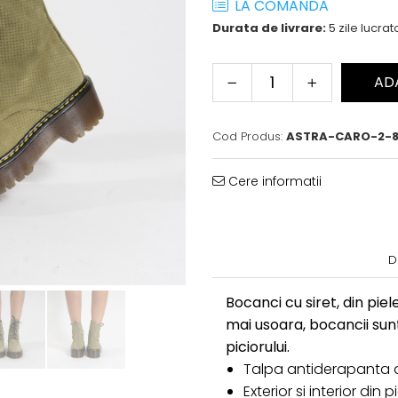
LA COMANDA
Durata de livrare:
5 zile lucra
AD
Cod Produs:
ASTRA-CARO-2-8
Cere informatii
D
Bocanci cu siret, din piel
mai usoara, bocancii sunt
piciorului.
Talpa antiderapanta 
Exterior si interior din 