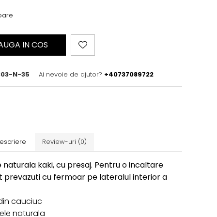
toare
AUGA IN COS
03-N-35
Ai nevoie de ajutor?
+40737089722
escriere
Review-uri
(0)
e naturala kaki, cu presaj. Pentru o incaltare
 prevazuti cu fermoar pe lateralul interior a
din cauciuc
piele naturala