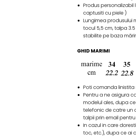
Produs personalizabil
captusiti cu piele )
Lungimea produsului ma
tocul 5,5 cm, talpa 3.
stabilite pe baza mări
GHID MARIMI
Poti comanda linistita
Pentru a ne asigura c
modelul ales, dupa ce 
telefonic de catre un c
talpii prin email pent
In cazul in care doresti
toc, etc.), dupa ce ai