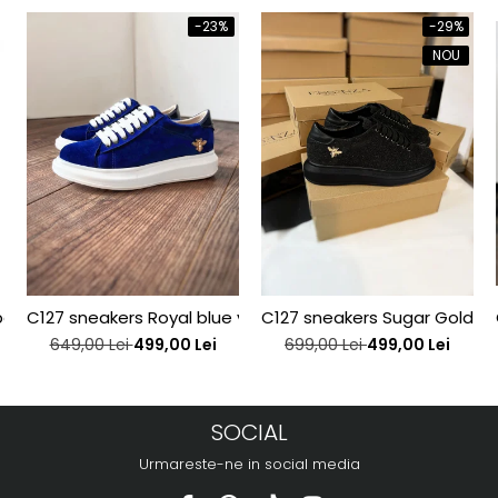
-23%
-29%
NOU
j interior, din piele bronz
C127 sneakers Royal blue velvet bee edititon
C127 sneakers Sugar Gold be
649,00 Lei
499,00 Lei
699,00 Lei
499,00 Lei
SOCIAL
Urmareste-ne in social media