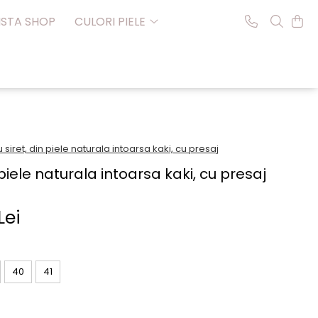
NSTA SHOP
CULORI PIELE
siret, din piele naturala intoarsa kaki, cu presaj
 piele naturala intoarsa kaki, cu presaj
Lei
40
41