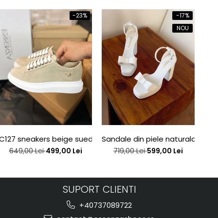
-23%
-17%
NOU
e edition
C127 sneakers beige suede bee
Sandale din piele naturala alba
San
649,00 Lei
499,00 Lei
719,00 Lei
599,00 Lei
SUPORT CLIENTI
+40737089722