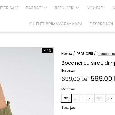
NTER SALE
BARBATI
REDUCERI
NOUTATI
I
OUTLET PRIMAVARA-VARA
DESPRE NOI
-14%
Home /
REDUCERI /
Bocanci cu 
Bocanci cu siret, din
Essenza
599,00 
699,00 Lei
Marime
:
35
36
37
38
39
Toc
:
jos