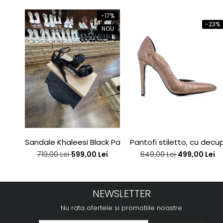
-17%
-23%
NOU
Sandale Khaleesi Black Patent
Pantofi stiletto, cu decupa
719,00 Lei
599,00 Lei
649,00 Lei
499,00 Lei
NEWSLETTER
Nu rata ofertele si promotiile noastre