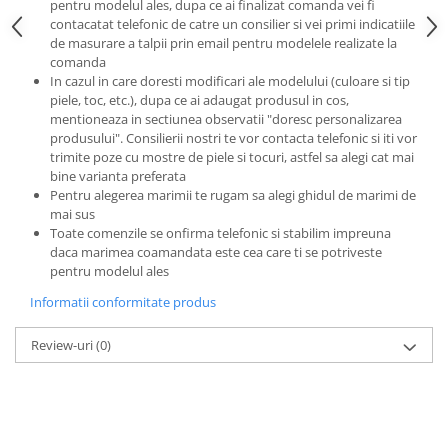
pentru modelul ales, dupa ce ai finalizat comanda vei fi
contacatat telefonic de catre un consilier si vei primi indicatiile
de masurare a talpii prin email pentru modelele realizate la
comanda
In cazul in care doresti modificari ale modelului (culoare si tip
piele, toc, etc.), dupa ce ai adaugat produsul in cos,
mentioneaza in sectiunea observatii "doresc personalizarea
produsului". Consilierii nostri te vor contacta telefonic si iti vor
trimite poze cu mostre de piele si tocuri, astfel sa alegi cat mai
bine varianta preferata
Pentru alegerea marimii te rugam sa alegi ghidul de marimi de
mai sus
Toate comenzile se onfirma telefonic si stabilim impreuna
daca marimea coamandata este cea care ti se potriveste
pentru modelul ales
Informatii conformitate produs
Review-uri
(0)