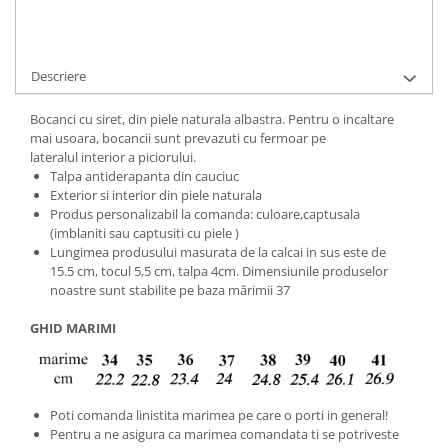
Adauga la Favorite
Cere informatii
Descriere
Bocanci cu siret, din piele naturala albastra. Pentru o incaltare
mai usoara, bocancii sunt prevazuti cu fermoar pe
lateralul interior a piciorului.
Talpa antiderapanta din cauciuc
Exterior si interior din piele naturala
Produs personalizabil la comanda: culoare,captusala
(imblaniti sau captusiti cu piele )
Lungimea produsului masurata de la calcai in sus este de
15.5 cm, tocul 5,5 cm, talpa 4cm. Dimensiunile produselor
noastre sunt stabilite pe baza mărimii 37
GHID MARIMI
Poti comanda linistita marimea pe care o porti in general!
Pentru a ne asigura ca marimea comandata ti se potriveste