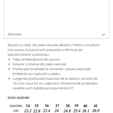
Cod Produs:
ASTRA-CARO-2-348-N-35
Ai nevoie de ajutor?
+40737089722
Cere informatii
Descriere
Bocanci cu siret, din piele naturala albastra. Pentru o incaltare
mai usoara, bocancii sunt prevazuti cu fermoar pe
lateralul interior a piciorului.
Talpa antiderapanta din cauciuc
Exterior si interior din piele naturala
Produs personalizabil la comanda: culoare,captusala
(imblaniti sau captusiti cu piele )
Lungimea produsului masurata de la calcai in sus este de
15.5 cm, tocul 5,5 cm, talpa 4cm. Dimensiunile produselor
noastre sunt stabilite pe baza mărimii 37
GHID MARIMI