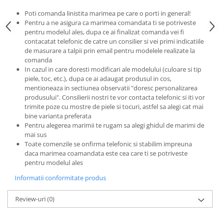
Poti comanda linistita marimea pe care o porti in general!
Pentru a ne asigura ca marimea comandata ti se potriveste
pentru modelul ales, dupa ce ai finalizat comanda vei fi
contacatat telefonic de catre un consilier si vei primi indicatiile
de masurare a talpii prin email pentru modelele realizate la
comanda
In cazul in care doresti modificari ale modelului (culoare si tip
piele, toc, etc.), dupa ce ai adaugat produsul in cos,
mentioneaza in sectiunea observatii "doresc personalizarea
produsului". Consilierii nostri te vor contacta telefonic si iti vor
trimite poze cu mostre de piele si tocuri, astfel sa alegi cat mai
bine varianta preferata
Pentru alegerea marimii te rugam sa alegi ghidul de marimi de
mai sus
Toate comenzile se onfirma telefonic si stabilim impreuna
daca marimea coamandata este cea care ti se potriveste
pentru modelul ales
Informatii conformitate produs
Review-uri
(0)