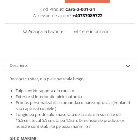
Cod Produs:
Caro-2-001-34
Ai nevoie de ajutor?
+40737089722
Adauga la Favorite
Cere informatii
Descriere
Bocanci cu siret, din piele naturala beige.
Talpa antiderapanta din cauciuc
Exterior si interior din piele naturala
Produs personalizabil la comanda:culoare,captusala (imblaniti
sau captusiti cu piele )
Lungimea produsului masurata de la calcai in sus este de
15.5 cm, tocul 5.5 cm, talpa 1.5cm. Dimensiunile produselor
noastre sunt stabilite pe baza mărimii 37
GHID MARIMI