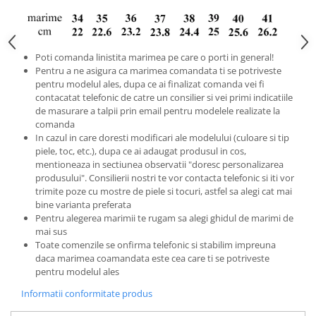
Poti comanda linistita marimea pe care o porti in general!
Pentru a ne asigura ca marimea comandata ti se potriveste
pentru modelul ales, dupa ce ai finalizat comanda vei fi
contacatat telefonic de catre un consilier si vei primi indicatiile
de masurare a talpii prin email pentru modelele realizate la
comanda
In cazul in care doresti modificari ale modelului (culoare si tip
piele, toc, etc.), dupa ce ai adaugat produsul in cos,
mentioneaza in sectiunea observatii "doresc personalizarea
produsului". Consilierii nostri te vor contacta telefonic si iti vor
trimite poze cu mostre de piele si tocuri, astfel sa alegi cat mai
bine varianta preferata
Pentru alegerea marimii te rugam sa alegi ghidul de marimi de
mai sus
Toate comenzile se onfirma telefonic si stabilim impreuna
daca marimea coamandata este cea care ti se potriveste
pentru modelul ales
Informatii conformitate produs