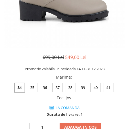
Negru
GENTI
Mov
Posete
Rucsac
Visiniu
Plic
Maro
Saculet
Albastru
Borsete
699,00 Lei
549,00 Lei
Promotie valabila in perioada 14.11-31.12.2023
Marime
:
34
35
36
37
38
39
40
41
Toc
:
jos
LA COMANDA
Durata de livrare:
1
ADAUGA IN COS